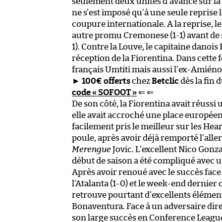
seulement deux unités d’avance sur la 
ne s’est imposé qu’à une seule reprise 
coupure internationale. A la reprise, 
autre promu Cremonese (1-1) avant de s’
1). Contre la Louve, le capitaine danoi
réception de la Fiorentina. Dans cett
français Umtiti mais aussi l’ex-Amiéno
►
100€ offerts
chez
Betclic
dès la fin
code « SOFOOT »
⇐ ⇐
De son côté, la Fiorentina avait réussi 
elle avait accroché une place européen
facilement pris le meilleur sur les Hear
poule, après avoir déjà remporté l’aller
Merengue
Jovic. L’excellent Nico Gonzal
début de saison a été compliqué avec u
Après avoir renoué avec le succès face a
l’Atalanta (1-0) et le week-end dernier c
retrouve pourtant d’excellents élémen
Bonaventura. Face à un adversaire dire
son large succès en Conference League