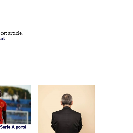
et article.
ant
.
 Serie A porté