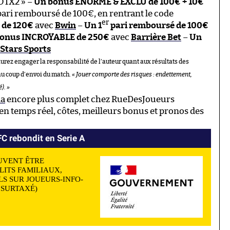
OTX2 » –
Un bonus ÉNORME & EXCLU de 100€ + 10€
ari remboursé de 100€, en rentrant le code
er
 de 120€
avec
Bwin
–
Un 1
pari remboursé de 100€
onus INCROYABLE de 250€
avec
Barrière Bet
–
Un
Stars Sports
aurez engager la responsabilité de l’auteur quant aux résultats des
au coup d’envoi du match.
« Jouer comporte des risques : endettement,
). »
na
encore plus complet chez RueDesJoueurs
n temps réel, côtes, meilleurs bonus et pronos des
FC rebondit en Serie A
UVENT ÊTRE
LITS FAMILIAUX,
S SUR JOUEURS-INFO-
N SURTAXÉ)