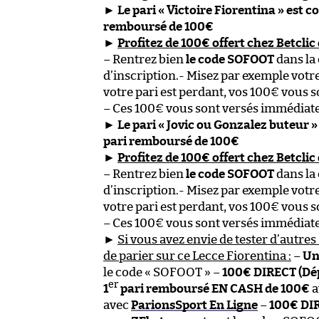
►
Le pari « Victoire Fiorentina » est c
remboursé de 100€
►
Profitez de 100€ offert chez Betclic 
– Rentrez bien
le code SOFOOT
dans la
d’inscription.- Misez par exemple votre
votre pari est perdant, vos 100€ vous s
– Ces 100€ vous sont versés immédiate
►
Le pari « Jovic ou Gonzalez buteur »
pari remboursé de 100€
►
Profitez de 100€ offert chez Betclic 
– Rentrez bien
le code SOFOOT
dans la
d’inscription.- Misez par exemple votre
votre pari est perdant, vos 100€ vous s
– Ces 100€ vous sont versés immédiate
►
Si vous avez envie de tester d’autres 
de parier sur ce Lecce Fiorentina :
–
Un
le code « SOFOOT » –
100€ DIRECT (Dé
er
1
pari remboursé EN CASH de 100€
a
avec
ParionsSport En Ligne
–
100€ DIR