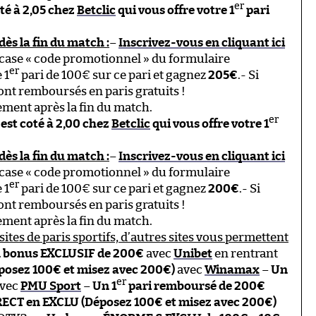
er
oté à 2,05 chez
Betclic
qui vous offre votre 1
pari
dès la fin du match :
–
Inscrivez-vous en cliquant ici
 case « code promotionnel » du formulaire
er
 1
pari de 100€ sur ce pari et gagnez
205€
.- Si
ont remboursés en paris gratuits !
ment après la fin du match.
er
 est coté à 2,00 chez
Betclic
qui vous offre votre 1
dès la fin du match :
–
Inscrivez-vous en cliquant ici
 case « code promotionnel » du formulaire
er
 1
pari de 100€ sur ce pari et gagnez
200€
.- Si
ont remboursés en paris gratuits !
ment après la fin du match.
sites de paris sportifs, d’autres sites vous permettent
 bonus EXCLUSIF de 200€
avec
Unibet
en rentrant
posez 100€ et misez avec 200€)
avec
Winamax
–
Un
er
vec
PMU Sport
–
Un 1
pari remboursé de 200€
ECT en EXCLU (Déposez 100€ et misez avec 200€)