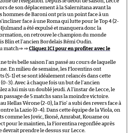
zone de relégation. Depuis le début de saison, Lecce
lors de son déplacement à la Salernitana avant la
les hommes de Baroni ont pris un point face à un
incliner face à une Roma qui lutte pour le Top 4 (2-
s Hjulmand a été expulsé et manquera donc la
e formation, on retrouve le champion du monde
is Blin et l’ancien Bordelais Rémi Oudin.
 du match⇒ ⇒
Cliquez ICI pour en profiter avec le
une très belle saison l’an passé au cours de laquelle
ne. En milieu de semaine, les Florentins ont
ts (5-1) et se sont idéalement relancés dans cette
 (0-3). Avec à chaque fois un but de l’ancien
ez a lui mis un doublé jeudi. A l’instar de Lecce, le
n passage de 5 matchs sans la moindre victoire.
u Hellas Vérone (2-0), la Fio’ a subi des revers face à
ontre la Lazio (0-4). Dans cette équipe de la Viola, on
ts comme les Jovic, Ikoné, Amrabat, Kouame ou
ct pour le maintien, la Fiorentina regonflée après
 devrait prendre le dessus sur Lecce.