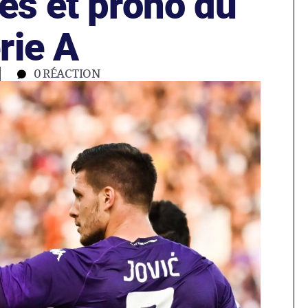
es et prono du
rie A
0
RÉACTION