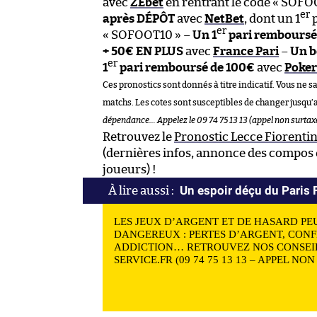
avec
ZEbet
en rentrant le code « SOFO
er
après DÉPÔT
avec
NetBet
, dont un 1
p
er
« SOFOOT10 » –
Un 1
pari remboursé
+ 50€ EN PLUS
avec
France Pari
–
Un b
er
1
pari remboursé de 100€
avec
Poker
Ces pronostics sont donnés à titre indicatif. Vous ne s
matchs. Les cotes sont susceptibles de changer jusqu’
dépendance… Appelez le 09 74 75 13 13 (appel non surtaxé
Retrouvez le
Pronostic Lecce Fiorenti
(dernières infos, annonce des compos e
joueurs) !
Un espoir déçu du Paris 
LES JEUX D’ARGENT ET DE HASARD PE
DANGEREUX : PERTES D’ARGENT, CONF
ADDICTION… RETROUVEZ NOS CONSEIL
SERVICE.FR (09 74 75 13 13 – APPEL NO