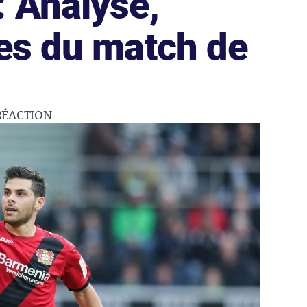
: Analyse,
tes du match de
RÉACTION