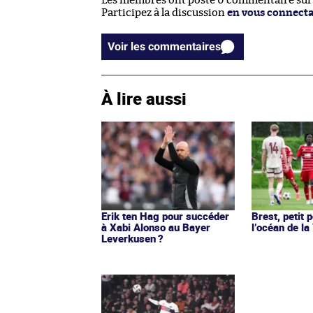
Les membres ont posté 0 commentaire sur c
Participez à la discussion
en vous connect
Voir les commentaires
À lire aussi
Erik ten Hag pour succéder
Brest, petit 
à Xabi Alonso au Bayer
l’océan de l
Leverkusen ?