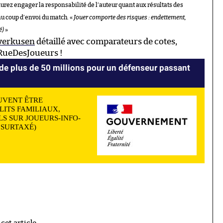
aurez engager la responsabilité de l’auteur quant aux résultats des
au coup d’envoi du match. «
Jouer comporte des risques : endettement,
é)
»
verkusen
détaillé avec comparateurs de cotes,
 RueDesJoueurs !
 de plus de 50 millions pour un défenseur passant
UVENT ÊTRE
LITS FAMILIAUX,
S SUR JOUEURS-INFO-
N SURTAXÉ)