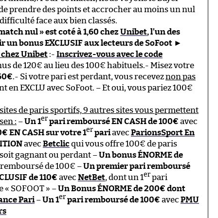
 de prendre des points et accrocher au moins un nul
ifficulté face aux bien classés.
match nul » est coté à 1,60 chez
Unibet
, l’un des
ffrir un bonus EXCLUSIF aux lecteurs de SoFoot
►
 chez Unibet
:-
Inscrivez-vous avec le code
us de 120€ au lieu des 100€ habituels.- Misez votre
60€
.- Si votre pari est perdant, vous recevez
non pas
en EXCLU avec SoFoot. – Et oui, vous pariez 100€
sites de paris sportifs, 9 autres sites vous permettent
er
sen :
–
Un 1
pari remboursé EN CASH de 100€
avec
er
€ EN CASH sur votre 1
pari
avec
ParionsSport En
ITION
avec
Betclic
qui vous offre 100€ de paris
 soit gagnant ou perdant –
Un bonus ÉNORME de
i remboursé de 100€ –
Un premier pari remboursé
er
CLUSIF de 110€
avec
NetBet
, dont un 1
pari
de « SOFOOT » –
Un Bonus ÉNORME de 200€ dont
er
ance Pari
–
Un 1
pari remboursé de 100€
avec
PMU
rs