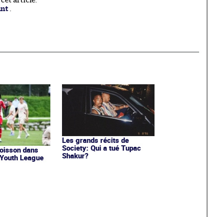
et article.
ant
.
Les grands récits de
Society: Qui a tué Tupac
poisson dans
Shakur?
a Youth League