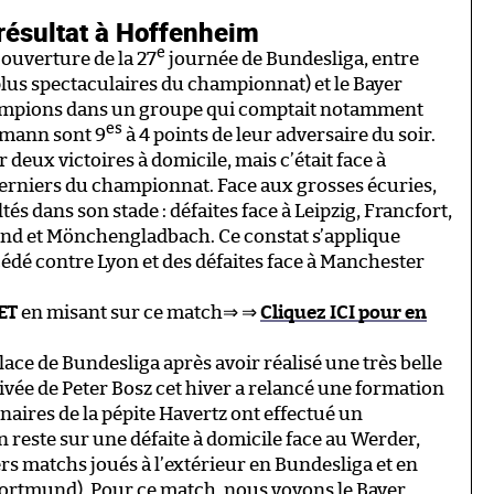
résultat à Hoffenheim
e
ouverture de la 27
journée de Bundesliga, entre
lus spectaculaires du championnat) et le Bayer
hampions dans un groupe qui comptait notamment
es
smann sont 9
à 4 points de leur adversaire du soir.
 deux victoires à domicile, mais c’était face à
erniers du championnat. Face aux grosses écuries,
és dans son stade : défaites face à Leipzig, Francfort,
mund et Mönchengladbach. Ce constat s’applique
dé contre Lyon et des défaites face à Manchester
ET
en misant sur ce match⇒ ⇒
Cliquez ICI pour en
lace de Bundesliga après avoir réalisé une très belle
ivée de Peter Bosz cet hiver a relancé une formation
enaires de la pépite Havertz ont effectué un
reste sur une défaite à domicile face au Werder,
ers matchs joués à l’extérieur en Bundesliga et en
 Dortmund). Pour ce match, nous voyons le Bayer