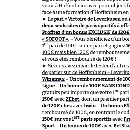
venir à Hoffenheim avec pour objectif
face à une formation d’Hoffenheim en d
►
Le pari « Victoire de Leverkusen ou 
deux seuls sites de paris sportifs à o
Profitez d’un bonus EXCLUSIF de 120€
« SOFOOT ».
– Vous bénéficiez d’un bon
er
1
pari de 100€ sur ce pari et gagnez
1
100€ mais bien 120€
de remboursement 
et vous êtes remboursé de 120€ !
►
Si vous avez envie de tester d’autres 
de parier sur ce Hoffenheim – Leverku
Winamax
–
Un remboursement de 100
Ligne
–
Un bonus de 100€ SANS COND
er
gratuits peu importe que votre 1
pari
150€
avec
ZEbet
, dont un premier par
de 120€ chez
avec
bwin
–
Un bonus EX
remboursé de 100€, en rentrant le co
ers
150€ sur vos 1
paris sportifs
avec
Fr
Sport
–
Un bonus de 100€
avec
BetSta