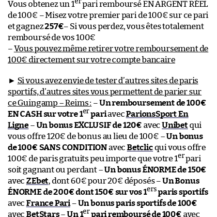
er
Vous obtenez un 1
pari remboursé EN ARGENT RÉEL
de 100€ – Misez votre premier pari de 100€ sur ce pari
et gagnez
257€
– Si vous perdez, vous êtes totalement
remboursé de vos 100€
–
Vous pouvez même retirer votre remboursement de
100€ directement sur votre compte bancaire
►
Si vous avez envie de tester d’autres sites de paris
sportifs, d’autres sites vous permettent de parier sur
ce Guingamp – Reims :
–
Un remboursement de 100€
er
EN CASH sur votre 1
pari
avec
ParionsSport En
Ligne
–
Un bonus EXCLUSIF de 120€
avec
Unibet
qui
vous offre 120€ de bonus au lieu de 100€ –
Un bonus
de 100€ SANS CONDITION
avec
Betclic
qui vous offre
er
100€ de paris gratuits peu importe que votre 1
pari
soit gagnant ou perdant –
Un bonus ÉNORME de 150€
avec
ZEbet
, dont 60€ pour 20€ déposés –
Un Bonus
ers
ÉNORME de 200€ dont 150€ sur vos 1
paris sportifs
avec
France Pari
–
Un bonus paris sportifs de 100€
er
avec
BetStars
–
Un 1
pari remboursé de 100€
avec