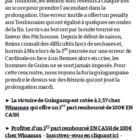
par Toulouse, les Rémois sont revenus à chaque fois
au score pour prendre l’ascendant dans la
prolongation. Une erreur inutile a offert un penalty
aux Toulousains qui ont égalisé à quelques secondes
de la fin. Les tirs au but ont par la suite tourné en
faveur des Pitchounes. Depuis le début de saison,
Reims connaît des difficultés hors de ses bases et,
re
hormis à Nice lors de la 1
journée sur une erreur de
Cardinale ou face à un Rennes alors en crise, les
hommes de Guion ne se sont jamais imposés. Pour
cette rencontre, nous voyons la furia guingampaise
prendre le dessus sur des Rémois qui ont joué la
prolongation mardi.
►
La victoire de Guingamp est cotée à 2,57 chez
er
Winamax
qui offre un 1
pari remboursé de 100€ EN
CASH
er
►
Profitez d’un 1
pari remboursé EN CASH de 100€
chez Winamax
–
Inscrivez-vous en cliquant ici
–