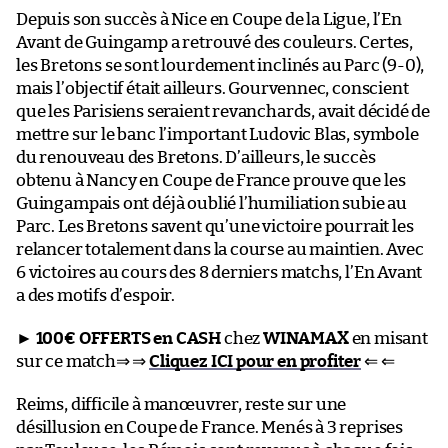
Depuis son succès à Nice en Coupe de la Ligue, l’En
Avant de Guingamp a retrouvé des couleurs. Certes,
les Bretons se sont lourdement inclinés au Parc (9-0),
mais l’objectif était ailleurs. Gourvennec, conscient
que les Parisiens seraient revanchards, avait décidé de
mettre sur le banc l’important Ludovic Blas, symbole
du renouveau des Bretons. D’ailleurs, le succès
obtenu à Nancy en Coupe de France prouve que les
Guingampais ont déjà oublié l’humiliation subie au
Parc. Les Bretons savent qu’une victoire pourrait les
relancer totalement dans la course au maintien. Avec
6 victoires au cours des 8 derniers matchs, l’En Avant
a des motifs d’espoir.
►
100€ OFFERTS en CASH
chez
WINAMAX
en misant
sur ce match⇒ ⇒
Cliquez ICI pour en profiter
⇐ ⇐
Reims, difficile à manœuvrer, reste sur une
désillusion en Coupe de France. Menés à 3 reprises