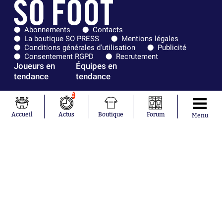
Abonnements
Contacts
La boutique SO PRESS
Mentions légales
Conditions générales d'utilisation
Publicité
Consentement RGPD
Recrutement
Joueurs en
Équipes en
tendance
tendance
Mohamed
Chelsea
2
Salah
Paris Saint-
Mykhailo
Germain
Accueil
Actus
Boutique
Forum
Menu
Mudryk
Bordeaux
Neymar
Olympique
Khalis Merah
lyonnais
Loïs Openda
FIFA
Moussa
Real Madrid
Niakhaté
RC Strasbourg
Nicolás
AC Milan
Tagliafico
France
Pavel Šulc
RC Lens
Josh Maja
Gauthier Hein