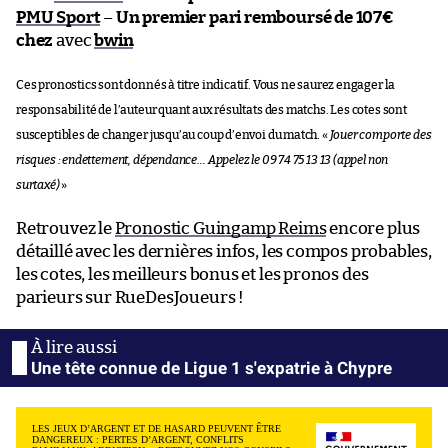
PMU Sport
–
Un premier pari remboursé de 107€
chez
avec
bwin
Ces pronostics sont donnés à titre indicatif. Vous ne saurez engager la
responsabilité de l’auteur quant aux résultats des matchs. Les cotes sont
susceptibles de changer jusqu’au coup d’envoi du match. «
Jouer comporte des
risques : endettement, dépendance… Appelez le 09 74 75 13 13 (appel non
surtaxé)
»
Retrouvez le
Pronostic Guingamp Reims
encore plus
détaillé avec les dernières infos, les compos probables,
les cotes, les meilleurs bonus et les pronos des
parieurs sur RueDesJoueurs !
Une tête connue de Ligue 1 s'expatrie à Chypre
LES JEUX D’ARGENT ET DE HASARD PEUVENT ÊTRE
DANGEREUX : PERTES D’ARGENT, CONFLITS