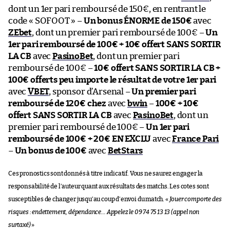
dont un 1er pari remboursé de 150€, en rentrant le
code « SOFOOT » –
Un bonus ÉNORME de 150€
avec
ZEbet
, dont un premier pari remboursé de 100€ –
Un
1er pari remboursé de 100€ + 10€ offert SANS SORTIR
LA CB
avec
PasinoBet
, dont un premier pari
remboursé de 100€ –
10€ offert SANS SORTIR LA CB +
100€ offerts peu importe le résultat de votre 1er pari
avec
VBET
, sponsor d’Arsenal –
Un premier pari
remboursé de 120€ chez
avec
bwin
–
100€ + 10€
offert SANS SORTIR LA CB
avec
PasinoBet
, dont un
premier pari remboursé de 100€ –
Un 1er pari
remboursé de 100€ + 20€ EN EXCLU
avec
France Pari
–
Un bonus de 100€
avec
BetStars
Ces pronostics sont donnés à titre indicatif. Vous ne saurez engager la
responsabilité de l’auteur quant aux résultats des matchs. Les cotes sont
susceptibles de changer jusqu’au coup d’envoi du match. «
Jouer comporte des
risques : endettement, dépendance… Appelez le 09 74 75 13 13 (appel non
surtaxé)
»