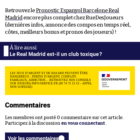
Retrouvez le
Pronostic Espanyol Barcelone Real
Madrid
encore plus complet chez RueDesJoueurs
(dernières infos, annonce des compos en temps réel,
côtes, meilleurs bonus et pronos des joueurs) !
Le Real Madrid est-il un club toxique ?
LES JEUX D’ARGENT ET DE HASARD PEUVENT ÊTRE
DANGEREUX : PERTES D’ARGENT, CONFLITS
FAMILIAUX, ADDICTION… RETROUVEZ NOS CONSEILS
SUR JOUEURS-INFO-SERVICE.FR (09 74 75 13 13 – APPEL
NON SURTAXÉ)
Commentaires
Les membres ont posté 0 commentaire sur cet article.
Participez à la discussion
en vous connectant
.
Voir les commentaires