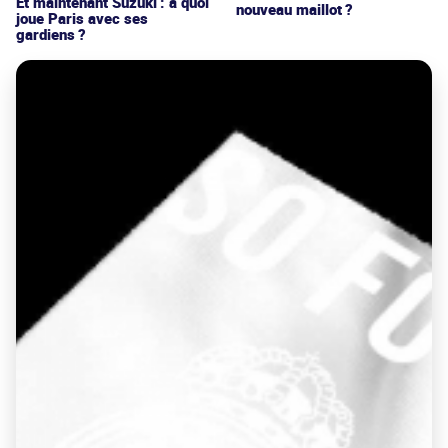
Et maintenant Suzuki : à quoi
nouveau maillot ?
joue Paris avec ses
gardiens ?