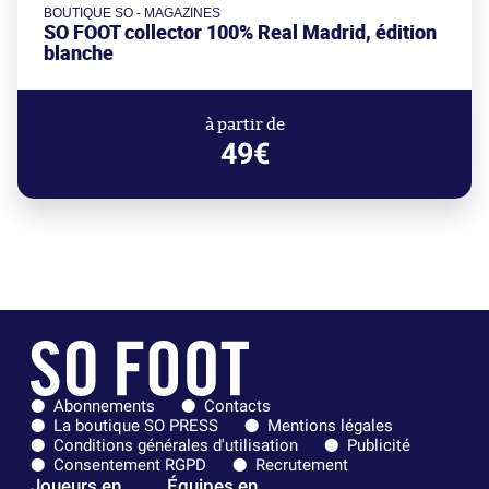
BOUTIQUE SO - MAGAZINES
SO FOOT collector 100% Real Madrid, édition
blanche
à partir de
49€
Abonnements
Contacts
La boutique SO PRESS
Mentions légales
Conditions générales d'utilisation
Publicité
Consentement RGPD
Recrutement
Joueurs en
Équipes en