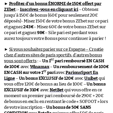
►
Profitez d’un bonus ÉNORME de 150€ offert par
ZEbet
:-
Inscrivez-vous en cliquant ici
– Obtenez
jusqu’à 150€ de bonus (60€ pour seulement 20€
déposés)- Misez 150€ de votre bonus ZEbet sur ce pari
et gagnez
243€
– Misez 60€ de votre bonus ZEbet sur
ce pari et gagnez
98€
– Si le pari est perdant vous
aurez toujours votre Bonus pour continuer à parier !
►
Si vous souhaitez parier sur ce Espagne – Croatie
chez d’autres sites de paris sportifs, d’autres bonus
er
vous sont offerts
: –
Un 1
pari remboursé EN CASH
de 100€
avec
Winamax
–
Un remboursement de 100€
er
EN CASH sur votre 1
pari
avec
ParionsSport En
Ligne
–
Un bonus EXCLUSIF de 120€
avec
Unibet
qui
vous offre 120€ de bonus au lieu de 100€ –
Un bonus
EXCLUSIF de 310€
avec
NetBet
qui vous offre en ce
moment un premier pari remboursé de 290€ + 20€
de bonus en exclu en rentrant le code « SOFOOT » lors
de votre inscription –
Un bonus de 50€ SANS