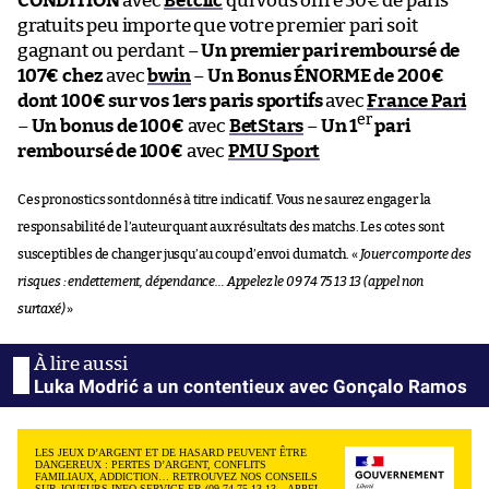
CONDITION
avec
Betclic
qui vous offre 50€ de paris
gratuits peu importe que votre premier pari soit
gagnant ou perdant –
Un premier pari remboursé de
107€ chez
avec
bwin
–
Un Bonus ÉNORME de 200€
dont 100€ sur vos 1ers paris sportifs
avec
France Pari
er
–
Un bonus de 100€
avec
BetStars
–
Un 1
pari
remboursé de 100€
avec
PMU Sport
Ces pronostics sont donnés à titre indicatif. Vous ne saurez engager la
responsabilité de l’auteur quant aux résultats des matchs. Les cotes sont
susceptibles de changer jusqu’au coup d’envoi du match. «
Jouer comporte des
risques : endettement, dépendance… Appelez le 09 74 75 13 13 (appel non
surtaxé)
»
Luka Modrić a un contentieux avec Gonçalo Ramos
LES JEUX D’ARGENT ET DE HASARD PEUVENT ÊTRE
DANGEREUX : PERTES D’ARGENT, CONFLITS
FAMILIAUX, ADDICTION… RETROUVEZ NOS CONSEILS
SUR JOUEURS-INFO-SERVICE.FR (09 74 75 13 13 – APPEL