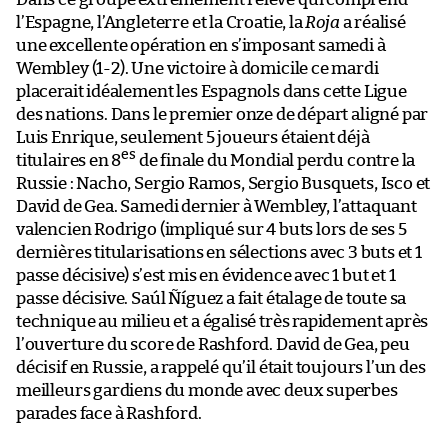
l’Espagne, l’Angleterre et la Croatie, la
Roja
a réalisé
une excellente opération en s’imposant samedi à
Wembley (1-2). Une victoire à domicile ce mardi
placerait idéalement les Espagnols dans cette Ligue
des nations. Dans le premier onze de départ aligné par
Luis Enrique, seulement 5 joueurs étaient déjà
es
titulaires en 8
de finale du Mondial perdu contre la
Russie : Nacho, Sergio Ramos, Sergio Busquets, Isco et
David de Gea. Samedi dernier à Wembley, l’attaquant
valencien Rodrigo (impliqué sur 4 buts lors de ses 5
dernières titularisations en sélections avec 3 buts et 1
passe décisive) s’est mis en évidence avec 1 but et 1
passe décisive. Saúl Ñíguez a fait étalage de toute sa
technique au milieu et a égalisé très rapidement après
l’ouverture du score de Rashford. David de Gea, peu
décisif en Russie, a rappelé qu’il était toujours l’un des
meilleurs gardiens du monde avec deux superbes
parades face à Rashford.