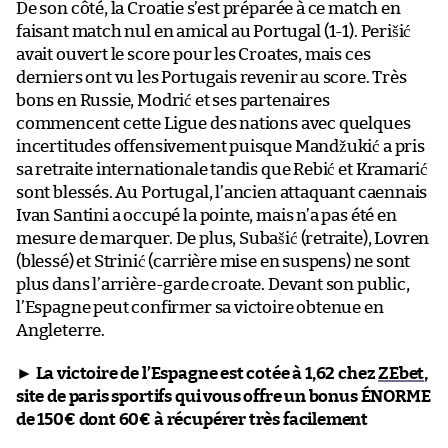
De son côté, la Croatie s’est préparée à ce match en
faisant match nul en amical au Portugal (1-1). Perišić
avait ouvert le score pour les Croates, mais ces
derniers ont vu les Portugais revenir au score. Très
bons en Russie, Modrić et ses partenaires
commencent cette Ligue des nations avec quelques
incertitudes offensivement puisque Mandžukić a pris
sa retraite internationale tandis que Rebić et Kramarić
sont blessés. Au Portugal, l’ancien attaquant caennais
Ivan Santini a occupé la pointe, mais n’a pas été en
mesure de marquer. De plus, Subašić (retraite), Lovren
(blessé) et Strinić (carrière mise en suspens) ne sont
plus dans l’arrière-garde croate. Devant son public,
l’Espagne peut confirmer sa victoire obtenue en
Angleterre.
►
La victoire de l’Espagne est cotée à 1,62 chez
ZEbet
,
site de paris sportifs qui vous offre un bonus ÉNORME
de 150€ dont 60€ à récupérer très facilement