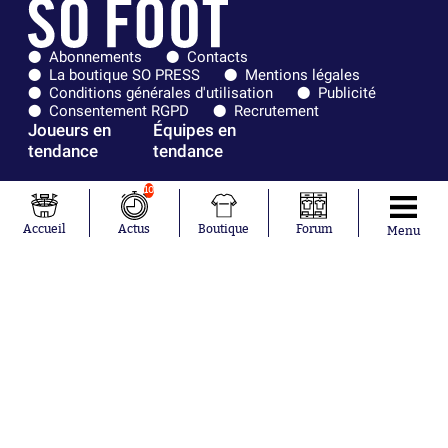
Abonnements
Contacts
La boutique SO PRESS
Mentions légales
Conditions générales d'utilisation
Publicité
Consentement RGPD
Recrutement
Joueurs en
Équipes en
tendance
tendance
Mohamed
Chelsea
10
Salah
Paris Saint-
Mykhailo
Germain
Accueil
Actus
Boutique
Forum
Menu
Mudryk
Bordeaux
Neymar
Olympique
Khalis Merah
lyonnais
Loïs Openda
FIFA
Moussa
Real Madrid
Niakhaté
RC Strasbourg
Nicolás
AC Milan
Tagliafico
France
Pavel Šulc
RC Lens
Josh Maja
Gauthier Hein