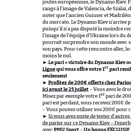
joutes européennes, le Dynamo Kiev. 
rangs à l’image de Valencia, de Szalai,
noter que l’ancien Gunner et Madrilène,
du mercato. Le Dynamo Kiev n’arrive pa
puisqu’il n’a pas disputé la moindre re
l’image de l’équipe d’Ukraine lors du
pourrait surprendre son monde avec s
son pays. Pour cette rencontre aller, 
moins le nul.
►
Le pari « victoire du Dynamo Kiev ou
er
Ligne
qui vous offre votre 1
pari remb
seulement
►
Profitez de 200€ offerts chez Pario
ici avant le 25 juillet
– Vous avez le droi
er
Misez par exemple votre 1
pari de 200
pari est perdant, vous recevez 200€ de 
– Vous pouvez utiliser vos 200€ pour c
►
Si vous avez envie de tester d’autres 
de parier sur ce Dynamo Kiev – Fenerb
avec
PMU Sport
–
Un bonus EXCLUSIF