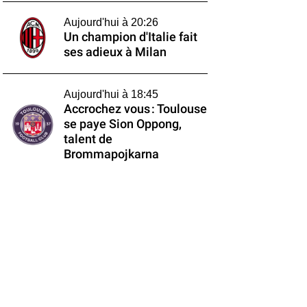
Aujourd'hui à 20:26
Un champion d'Italie fait
ses adieux à Milan
Aujourd'hui à 18:45
Accrochez vous : Toulouse
se paye Sion Oppong,
talent de
Brommapojkarna