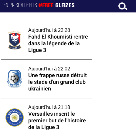
EN PRISON DEPUIS
#FREE
GLEIZES
Aujourd'hui à 22:28
Fahd El Khoumisti rentre
dans la légende de la
Ligue 3
Aujourd'hui à 22:02
Une frappe russe détruit
le stade d'un grand club
ukrainien
Aujourd'hui à 21:18
Versailles inscrit le
premier but de l'histoire
de la Ligue 3