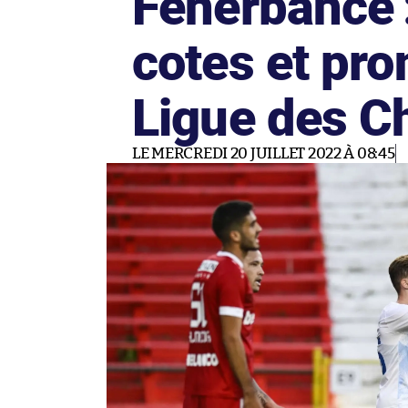
Fenerbahce 
cotes et pr
Ligue des 
LE MERCREDI 20 JUILLET 2022 À 08:45