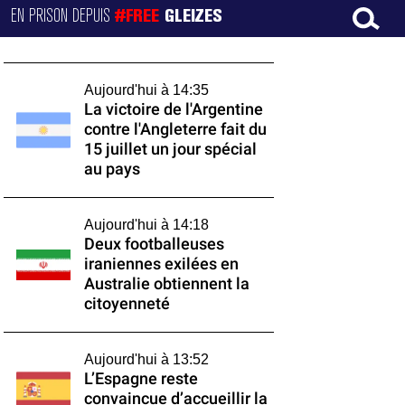
EN PRISON DEPUIS
#FREE
GLEIZES
Aujourd'hui à 14:35
La victoire de l'Argentine
contre l'Angleterre fait du
15 juillet un jour spécial
au pays
Aujourd'hui à 14:18
Deux footballeuses
iraniennes exilées en
Australie obtiennent la
citoyenneté
Aujourd'hui à 13:52
L’Espagne reste
convaincue d’accueillir la