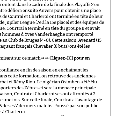
rontent dans le cadre de la finale des Playoffs 2 en
tre défiera ensuite Anvers pour obtenir une place
de Coutrai et Charleroi ont terminé en tête de leur
Jupiler League (7e à la 15e place) et des équipes de
ue. Courtrai a terminé en tête du groupe B et avait
e. Les hommes d’Yves Vanderhaeghe ont remporté
au Club de Bruges (4-0). Cette saison, Avenatti (15
attaquant français Chevalier (8 buts) ont été les
misant sur ce match⇒ ⇒
Cliquez-ICI pour en
e confiance en fin de saison en enchaînant les
). Dans cette formation, on retrouve des anciennes
erbet et Rémy Riou. Le nigérian Osimhen a été élu
pporters des Zébres et sera la menace principale
aison, Coutrai et Charleroi se sont affrontés à 2
 une fois. Sur cette finale, Courtrai a l’avantage de
6 de ses 7 derniers matchs. Poussé par son public,
 à Charleroi.