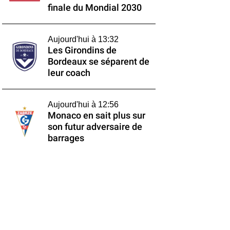
finale du Mondial 2030
Aujourd'hui à 13:32
Les Girondins de
Bordeaux se séparent de
leur coach
Aujourd'hui à 12:56
Monaco en sait plus sur
son futur adversaire de
barrages