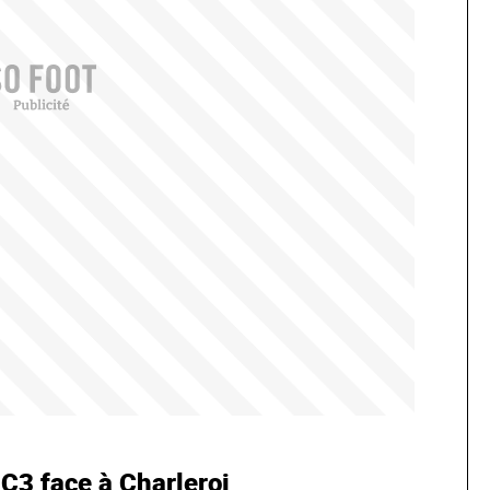
 C3 face à Charleroi