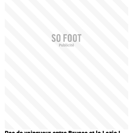
Pas de vainqueur entre Bruges et la Lazio !