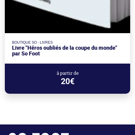
BOUTIQUE SO - LIVRES
Livre "Héros oubliés de la coupe du monde"
par So Foot
à partir de
20€