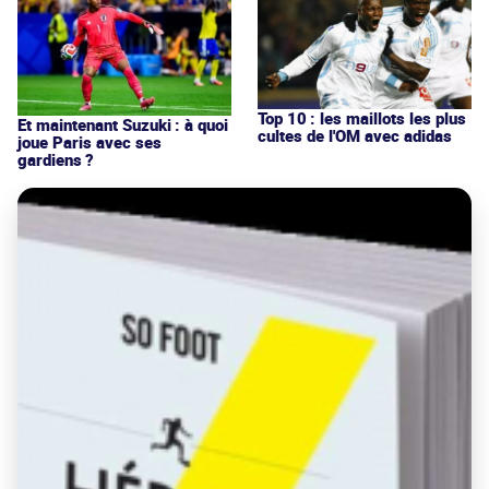
Top 10 : les maillots les plus
Et maintenant Suzuki : à quoi
cultes de l'OM avec adidas
joue Paris avec ses
gardiens ?