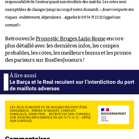
responsabilité de l’auteur quant aux résultats des matchs. Les cotes sont
susceptibles de changer jusqu’au coup d’envoi du match. «
Jouer comporte des
risques : endettement, dépendance… Appelez le 09 74 75 13 13 (appel non
surtaxé)
»
Retrouvez le
Pronostic Bruges Lazio Rome
encore
plus détaillé avec les dernières infos, les compos
probables, les cotes, les meilleurs bonus et les pronos
des parieurs sur RueDesJoueurs !
Le Barça et le Real reculent sur l’interdiction du port
de maillots adverses
LES JEUX D’ARGENT ET DE HASARD PEUVENT ÊTRE
DANGEREUX : PERTES D’ARGENT, CONFLITS
FAMILIAUX, ADDICTION… RETROUVEZ NOS CONSEILS
SUR JOUEURS-INFO-SERVICE.FR (09 74 75 13 13 – APPEL
NON SURTAXÉ)
Commentaires