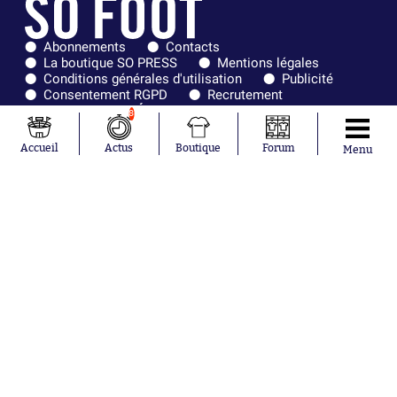
Abonnements
Contacts
La boutique SO PRESS
Mentions légales
Conditions générales d'utilisation
Publicité
Consentement RGPD
Recrutement
Joueurs en
Équipes en
8
tendance
tendance
Accueil
Actus
Boutique
Forum
Menu
Mohamed
Chelsea
Salah
Paris Saint-
Mykhailo
Germain
Mudryk
Bordeaux
Neymar
Olympique
Khalis Merah
lyonnais
Loïs Openda
FIFA
Moussa
Real Madrid
Niakhaté
RC Strasbourg
Nicolás
AC Milan
Tagliafico
France
Pavel Šulc
RC Lens
Josh Maja
Gauthier Hein