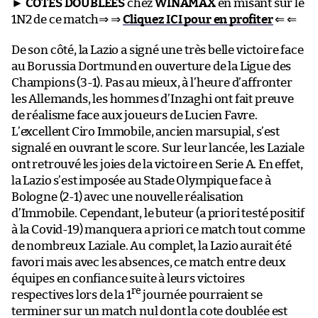
►
COTES DOUBLÉES
chez
WINAMAX
en misant sur le
1N2 de ce match⇒ ⇒
Cliquez ICI pour en profiter
⇐ ⇐
De son côté, la Lazio a signé une très belle victoire face
au Borussia Dortmund en ouverture de la Ligue des
Champions (3-1). Pas au mieux, à l’heure d’affronter
les Allemands, les hommes d’Inzaghi ont fait preuve
de réalisme face aux joueurs de Lucien Favre.
L’excellent Ciro Immobile, ancien marsupial, s’est
signalé en ouvrant le score. Sur leur lancée, les Laziale
ont retrouvé les joies de la victoire en Serie A. En effet,
la Lazio s’est imposée au Stade Olympique face à
Bologne (2-1) avec une nouvelle réalisation
d’Immobile. Cependant, le buteur (a priori testé positif
à la Covid-19) manquera a priori ce match tout comme
de nombreux Laziale. Au complet, la Lazio aurait été
favori mais avec les absences, ce match entre deux
équipes en confiance suite à leurs victoires
re
respectives lors de la 1
journée pourraient se
terminer sur un match nul dont la cote doublée est