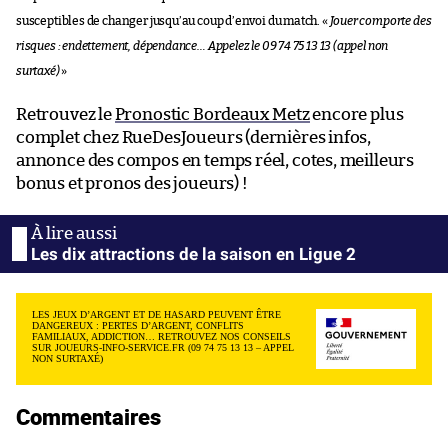
susceptibles de changer jusqu’au coup d’envoi du match. «
Jouer comporte des
risques : endettement, dépendance… Appelez le 09 74 75 13 13 (appel non
surtaxé)
»
Retrouvez le
Pronostic Bordeaux Metz
encore plus
complet chez RueDesJoueurs (dernières infos,
annonce des compos en temps réel, cotes, meilleurs
bonus et pronos des joueurs) !
Les dix attractions de la saison en Ligue 2
LES JEUX D’ARGENT ET DE HASARD PEUVENT ÊTRE
DANGEREUX : PERTES D’ARGENT, CONFLITS
FAMILIAUX, ADDICTION… RETROUVEZ NOS CONSEILS
SUR JOUEURS-INFO-SERVICE.FR (09 74 75 13 13 – APPEL
NON SURTAXÉ)
Commentaires