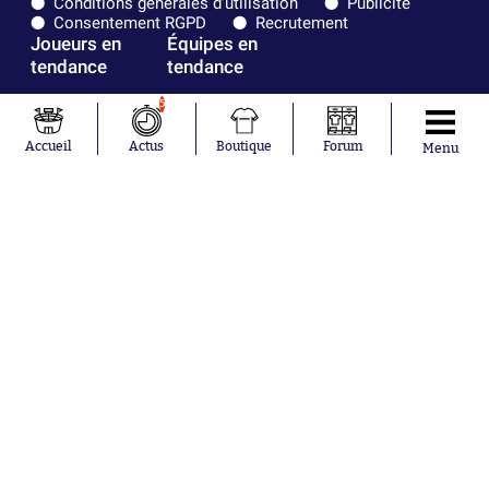
Conditions générales d'utilisation
Publicité
Consentement RGPD
Recrutement
Joueurs en
Équipes en
tendance
tendance
5
Maghnes
Paris Saint-
Akliouche
Germain
Mohamed
Olympique de
Accueil
Actus
Boutique
Forum
Menu
Salah
Marseille
Lionel Messi
Real Madrid
Ferrán Torres
FIFA
Kilian Corredor
Olympique
Franco
lyonnais
Mastantuono
AS Monaco
Orel Mangala
FC Barcelone
Rio Mavuba
Argentine
Rodri
RC Strasbourg
Mika Godts
Trabzonspor