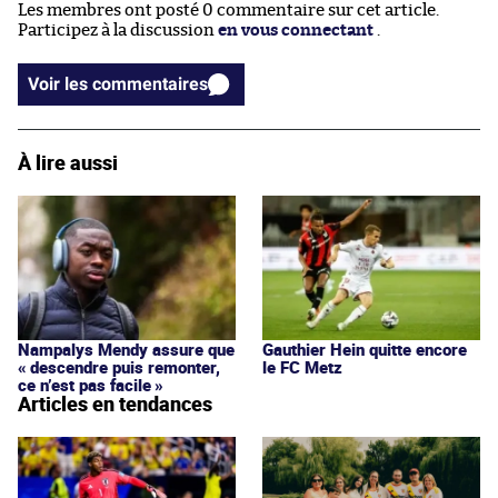
Les membres ont posté 0 commentaire sur cet article.
Participez à la discussion
en vous connectant
.
Voir les commentaires
À lire aussi
Nampalys Mendy assure que
Gauthier Hein quitte encore
« descendre puis remonter,
le FC Metz
ce n’est pas facile »
Articles en tendances