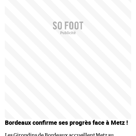
Bordeaux confirme ses progrès face à Metz !
Les Girondins de Bordeaux accueillent Metz au