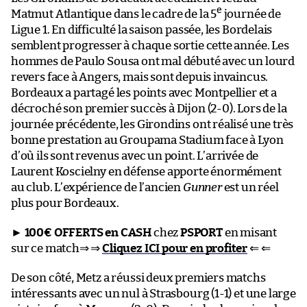
e
Matmut Atlantique dans le cadre de la 5
journée de
Ligue 1. En difficulté la saison passée, les Bordelais
semblent progresser à chaque sortie cette année. Les
hommes de Paulo Sousa ont mal débuté avec un lourd
revers face à Angers, mais sont depuis invaincus.
Bordeaux a partagé les points avec Montpellier et a
décroché son premier succès à Dijon (2-0). Lors de la
journée précédente, les Girondins ont réalisé une très
bonne prestation au Groupama Stadium face à Lyon
d’où ils sont revenus avec un point. L’arrivée de
Laurent Koscielny en défense apporte énormément
au club. L’expérience de l’ancien
Gunner
est un réel
plus pour Bordeaux.
►
100€ OFFERTS en CASH
chez
PSPORT
en misant
sur ce match⇒ ⇒
Cliquez ICI pour en profiter
⇐ ⇐
De son côté, Metz a réussi deux premiers matchs
intéressants avec un nul à Strasbourg (1-1) et une large