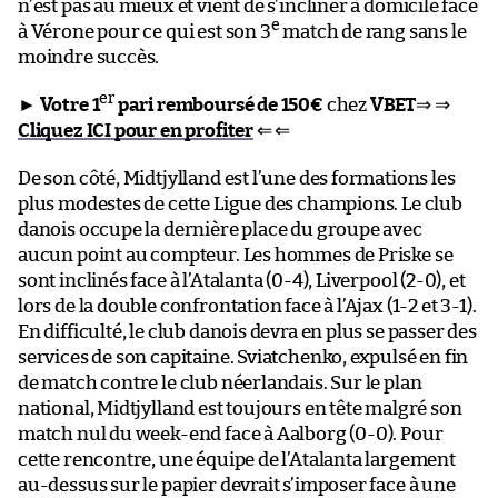
n’est pas au mieux et vient de s’incliner à domicile face
e
à Vérone pour ce qui est son 3
match de rang sans le
moindre succès.
er
►
Votre 1
pari remboursé de 150€
chez
VBET
⇒ ⇒
Cliquez ICI pour en profiter
⇐ ⇐
De son côté, Midtjylland est l’une des formations les
plus modestes de cette Ligue des champions. Le club
danois occupe la dernière place du groupe avec
aucun point au compteur. Les hommes de Priske se
sont inclinés face à l’Atalanta (0-4), Liverpool (2-0), et
lors de la double confrontation face à l’Ajax (1-2 et 3-1).
En difficulté, le club danois devra en plus se passer des
services de son capitaine. Sviatchenko, expulsé en fin
de match contre le club néerlandais. Sur le plan
national, Midtjylland est toujours en tête malgré son
match nul du week-end face à Aalborg (0-0). Pour
cette rencontre, une équipe de l’Atalanta largement
au-dessus sur le papier devrait s’imposer face à une