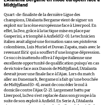
Midtjylland
Quart-de-finaliste de la dernière Ligue des
champions, l’Atalanta Bergame vient de signer un
exploit sur la scène européenne face à Liverpool. En
effet, la
Dea
, grâce à la tactique mise en place par
Gasperini, a triomphé à Anfield (2-0). Le technicien
italien avait aligné une formation sans ses
pistoleros
colombiens, Luis Muriel et Duvan Zapata, mais avec le
revenant Iličić qui a souffert d’une longue dépression.
Ce succès inattendu offre à l’équipe italienne une
excellente opportunité de qualification puisqu’en cas
de victoire face aux Danois de Midtjylland, l’Atalanta
devrait jouer une finale face à l’Ajax. Lors du match
aller au Danemark, Bergame n’a fait qu’une bouchée
de Midtjylland (0-4), avant de concéder le nul à
domicile contre l’Ajax (2-2). Largement battu par
Liverpool, la
Dea
s’est replacée dans son groupe à la
suite de son exploit à Anfield. En Serie A, l’Atalanta