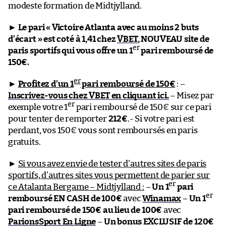
modeste formation de Midtjylland.
►
Le pari « Victoire Atlanta avec au moins 2 buts
d’écart » est coté à 1,41 chez
VBET
, NOUVEAU site de
er
paris sportifs qui vous offre un 1
pari remboursé de
150€.
er
►
Profitez d’un 1
pari remboursé de 150€
: –
Inscrivez-vous chez VBET en cliquant ici.
– Misez par
er
exemple votre 1
pari remboursé de 150€ sur ce pari
pour tenter de remporter
212€
.- Si votre pari est
perdant, vos 150€ vous sont remboursés en paris
gratuits.
►
Si vous avez envie de tester d’autres sites de paris
sportifs, d’autres sites vous permettent de parier sur
er
ce Atalanta Bergame – Midtjylland :
–
Un 1
pari
er
remboursé EN CASH de 100€
avec
Winamax
–
Un 1
pari remboursé de 150€ au lieu de 100€
avec
ParionsSport En Ligne
–
Un bonus EXCLUSIF de 120€