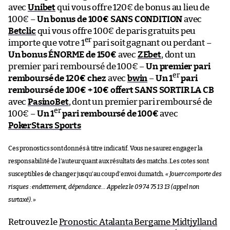
avec
Unibet
qui vous offre 120€ de bonus au lieu de
100€ –
Un bonus de 100€ SANS CONDITION
avec
Betclic
qui vous offre 100€ de paris gratuits peu
er
importe que votre 1
pari soit gagnant ou perdant –
Un bonus ÉNORME de 150€
avec
ZEbet
, dont un
premier pari remboursé de 100€ –
Un premier pari
er
remboursé de 120€ chez
avec
bwin
–
Un 1
pari
remboursé de 100€ + 10€ offert SANS SORTIR LA CB
avec
PasinoBet
, dont un premier pari remboursé de
er
100€ –
Un 1
pari remboursé de 100€
avec
PokerStars Sports
Ces pronostics sont donnés à titre indicatif. Vous ne saurez engager la
responsabilité de l’auteur quant aux résultats des matchs. Les cotes sont
susceptibles de changer jusqu’au coup d’envoi du match.
« Jouer comporte des
risques : endettement, dépendance… Appelez le 09 74 75 13 13 (appel non
surtaxé). »
Retrouvez le
Pronostic Atalanta Bergame Midtjylland