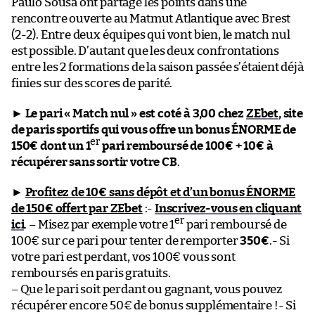
Paulo Sousa ont partagé les points dans une
rencontre ouverte au Matmut Atlantique avec Brest
(2-2). Entre deux équipes qui vont bien, le match nul
est possible. D’autant que les deux confrontations
entre les 2 formations de la saison passée s’étaient déjà
finies sur des scores de parité.
►
Le pari « Match nul » est coté à 3,00 chez
ZEbet
, site
de paris sportifs qui vous offre un bonus ÉNORME de
er
150€ dont un 1
pari remboursé de 100€ + 10€ à
récupérer sans sortir votre CB
.
►
Profitez de 10€ sans dépôt et d’un bonus ÉNORME
de 150€ offert par ZEbet
:-
Inscrivez-vous en cliquant
er
ici
. – Misez par exemple votre 1
pari remboursé de
100€ sur ce pari pour tenter de remporter
350€
.- Si
votre pari est perdant, vos 100€ vous sont
remboursés en paris gratuits.
– Que le pari soit perdant ou gagnant, vous pouvez
récupérer encore 50€ de bonus supplémentaire !- Si