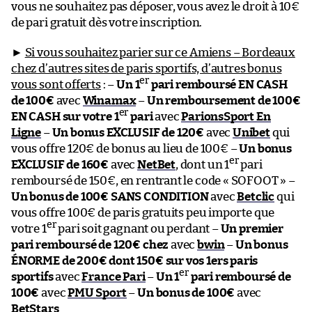
vous ne souhaitez pas déposer, vous avez le droit à 10€
de pari gratuit dès votre inscription.
►
Si vous souhaitez parier sur ce Amiens – Bordeaux
chez d’autres sites de paris sportifs, d’autres bonus
er
vous sont offerts
: –
Un 1
pari remboursé EN CASH
de 100€
avec
Winamax
–
Un remboursement de 100€
er
EN CASH sur votre 1
pari
avec
ParionsSport En
Ligne
–
Un bonus EXCLUSIF de 120€
avec
Unibet
qui
vous offre 120€ de bonus au lieu de 100€ –
Un bonus
er
EXCLUSIF de 160€
avec
NetBet
, dont un 1
pari
remboursé de 150€, en rentrant le code « SOFOOT » –
Un bonus de 100€ SANS CONDITION
avec
Betclic
qui
vous offre 100€ de paris gratuits peu importe que
er
votre 1
pari soit gagnant ou perdant –
Un premier
pari remboursé de 120€ chez
avec
bwin
–
Un bonus
ÉNORME de 200€ dont 150€ sur vos 1ers paris
er
sportifs
avec
France Pari
–
Un 1
pari remboursé de
100€
avec
PMU Sport
–
Un bonus de 100€
avec
BetStars