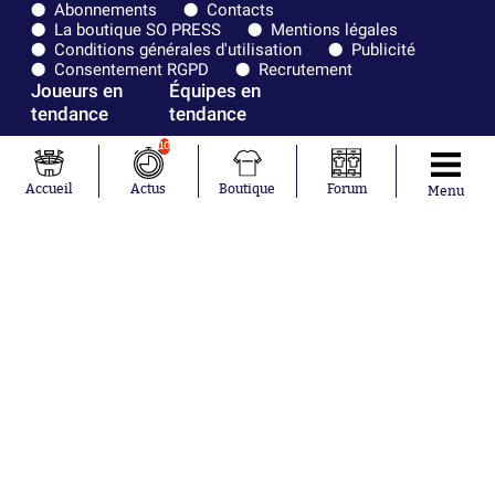
Abonnements
Contacts
La boutique SO PRESS
Mentions légales
Conditions générales d'utilisation
Publicité
Consentement RGPD
Recrutement
Joueurs en
Équipes en
tendance
tendance
10
Lionel Messi
Paris Saint-
Maghnes
Germain
Accueil
Actus
Boutique
Forum
Menu
Akliouche
Real Madrid
Mohamed
Olympique de
Salah
Marseille
Neymar
FIFA
Julián Álvarez
FC Barcelone
Ferrán Torres
Argentine
Kilian Corredor
Olympique
Franco
lyonnais
Mastantuono
AS Monaco
Orel Mangala
RC Strasbourg
Rio Mavuba
Trabzonspor