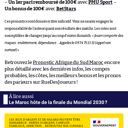
–
Un 1er pari remboursé de 100€
avec
PMU Sport
–
Un bonus de 100€
avec
BetStars
Ces pronostics sont donnés à titre indicatif. Vous ne saurez engager la
responsabilité de l’auteur quant aux résultats des matchs. Les cotes sont
susceptibles de changer jusqu’au coup d’envoi du match. «
Jouer comporte des
risques : endettement, dépendance… Appelez le 09 74 75 13 13 (appel non
surtaxé)
»
Retrouvez le
Pronostic Afrique du Sud Maroc
encore
plus détaillé avec les dernières infos, les compos
probables, les côtes, les meilleurs bonus et les pronos
des parieurs sur RueDesJoueurs !
Le Maroc hôte de la finale du Mondial 2030 ?
LES JEUX D’ARGENT ET DE HASARD PEUVENT ÊTRE
DANGEREUX : PERTES D’ARGENT, CONFLITS
FAMILIAUX, ADDICTION… RETROUVEZ NOS CONSEILS