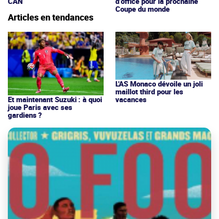
CAN
d’office pour la prochaine
Coupe du monde
Articles en tendances
L'AS Monaco dévoile un joli
maillot third pour les
vacances
Et maintenant Suzuki : à quoi
joue Paris avec ses
gardiens ?