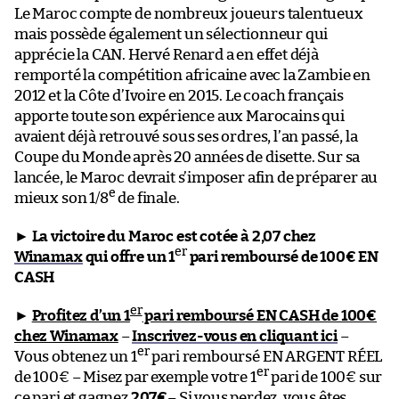
Le Maroc compte de nombreux joueurs talentueux
mais possède également un sélectionneur qui
apprécie la CAN. Hervé Renard a en effet déjà
remporté la compétition africaine avec la Zambie en
2012 et la Côte d’Ivoire en 2015. Le coach français
apporte toute son expérience aux Marocains qui
avaient déjà retrouvé sous ses ordres, l’an passé, la
Coupe du Monde après 20 années de disette. Sur sa
lancée, le Maroc devrait s’imposer afin de préparer au
e
mieux son 1/8
de finale.
►
La victoire du Maroc est cotée à 2,07 chez
er
Winamax
qui offre un 1
pari remboursé de 100€ EN
CASH
er
►
Profitez d’un 1
pari remboursé EN CASH de 100€
chez Winamax
–
Inscrivez-vous en cliquant ici
–
er
Vous obtenez un 1
pari remboursé EN ARGENT RÉEL
er
de 100€ – Misez par exemple votre 1
pari de 100€ sur
ce pari et gagnez
207€
– Si vous perdez, vous êtes