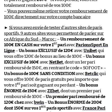
totalement remboursé de vos 100€
–
Vous pouvez même retirer votre remboursement de
100€ directement sur votre compte bancaire
►
Si vous avez envie de tester d’autres sites de paris
sportifs, 9 autres sites vous permettent de parier sur
ce Afrique du Sud – Maroc :
–
Un remboursement de
er
100€ EN CASH sur votre 1
pari
avec
ParionsSport En
Ligne
–
Un bonus EXCLUSIF de 120€
avec
Unibet
qui
vous offre 120€ de bonus au lieu de 100€ –
Un bonus
EXCLUSIF de 160€
avec
NetBet
, dont un 1er pari
remboursé de 150€, en rentrant le code « SOFOOT » –
Un bonus de 100€ SANS CONDITION
avec
Betclic
qui
vous offre 100€ de paris gratuits peu importe que
er
votre 1
pari soit gagnant ou perdant –
Un bonus
ÉNORME de 150€
avec
ZEbet
, dont un premier pari
remboursé de 100€ –
Un premier pari remboursé de
120€ chez
avec
bwin
–
Un Bonus ÉNORME de 200€
ers
dont 150€ sur vos 1
paris sportifs
avec
France Pari