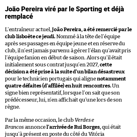
João Pereira viré par le Sporting et déjà
remplacé
L’entraîneur actuel,
João Pereira, a été remercié par le
club lisboète ce jeudi.
Nommé à la tête de l’équipe
après ses passages en équipe jeune et en réserve du
club, il n’est jamais parvenu à gérer l’élan qu’avait pris
l’équipe fanion en début de saison. Alors qu’il était
initialement sous contrat jusqu’en 2027,
cette
décision a été prise à la suite d’un bilan désastreux
pour le technicien portugais qui aligne
notamment
quatre défaites (d’affilée) en huit rencontres.
Un
signe bien représentatif, lorsque l’on sait que son
prédécesseur, lui, n’en affichait qu’une lors de son
règne.
Par la même occasion, le club
Verdes e
Brancos
annonce
l’arrivée de Rui Borges,
qui était
jusqu’à présent en poste du côté du Vitória