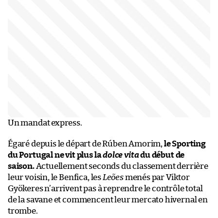
Un mandat express.
Égaré depuis le départ de Rúben Amorim,
le Sporting
du Portugal ne vit plus la
dolce vita
du début de
saison.
Actuellement seconds du classement derrière
leur voisin, le Benfica, les
Leões
menés par Viktor
Gyökeres n’arrivent pas à reprendre le contrôle total
de la savane et commencent leur mercato hivernal en
trombe.