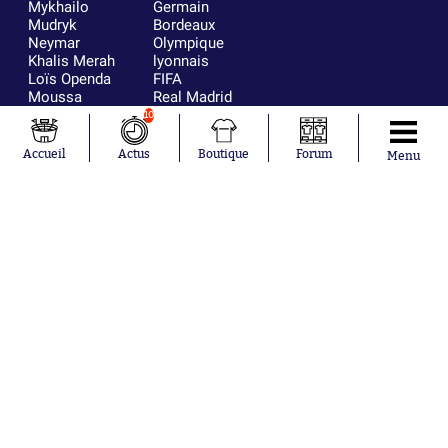
Mykhailo
Germain
Mudryk
Bordeaux
Neymar
Olympique
Khalis Merah
lyonnais
Loïs Openda
FIFA
Moussa
Real Madrid
Niakhaté
RC Strasbourg
10
Nicolás
AC Milan
Tagliafico
France
Accueil
Actus
Boutique
Forum
Menu
Pavel Šulc
RC Lens
Josh Maja
Gauthier Hein