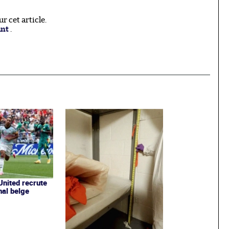
 cet article.
ant
.
nited recrute
nal belge