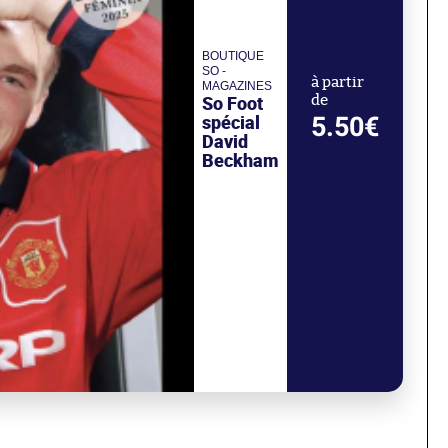
BOUTIQUE
SO -
à partir
MAGAZINES
So Foot
de
spécial
5.50€
David
Beckham