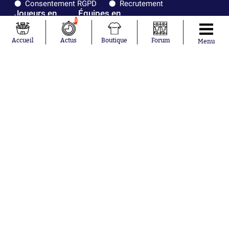
Consentement RGPD
Recrutement
Joueurs en
Équipes en
8
tendance
tendance
Accueil
Actus
Boutique
Forum
Menu
Mohamed
Chelsea
Salah
Paris Saint-
Mykhailo
Germain
Mudryk
Bordeaux
Neymar
Olympique
Khalis Merah
lyonnais
Loïs Openda
FIFA
Moussa
Real Madrid
Niakhaté
RC Strasbourg
Nicolás
AC Milan
Tagliafico
France
Pavel Šulc
RC Lens
Josh Maja
Gauthier Hein