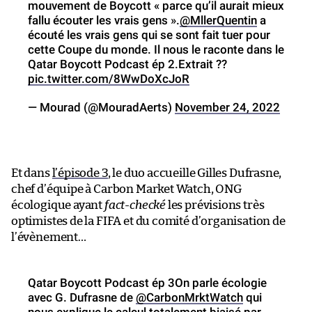
mouvement de Boycott « parce qu’il aurait mieux
fallu écouter les vrais gens ».
@MllerQuentin
a
écouté les vrais gens qui se sont fait tuer pour
cette Coupe du monde. Il nous le raconte dans le
Qatar Boycott Podcast ép 2.Extrait ??
pic.twitter.com/8WwDoXcJoR
— Mourad (@MouradAerts)
November 24, 2022
Et dans
l’épisode 3
, le duo accueille Gilles Dufrasne,
chef d’équipe à Carbon Market Watch, ONG
écologique ayant
fact-checké
les prévisions très
optimistes de la FIFA et du comité d’organisation de
l’évènement…
Qatar Boycott Podcast ép 3On parle écologie
avec G. Dufrasne de
@CarbonMrktWatch
qui