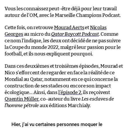
Vous les connaissez peut-être déjà pour leur travail
autour de l’OM, avec le Marseille Champions Podcast.
Cette fois, on retrouve
Mourad Aerts
et
Nicolas
Georges
au micro du
Qatar Boycott Podcast
. Comme
ce nom l’indique, les deux ont décidé de ne pas suivre
la Coupe du monde 2022, malgré leur passion pour le
football, et ils nous expliquent pourquoi.
Dans ces deuxièmes et troisièmes épisodes, Mourad et
Nico s’efforcent de regarder en face la réalité de ce
Mondial au Qatar, notamment en ce qui concerne la
construction de ses stades ou encore son impact
écologique… Ainsi, dans
l’épisode 2
, ils reçoivent
Quentin Müller
, co-auteur du livre
Les esclaves de
l’homme pétrole
aux éditions Marchialy.
Hier, j’ai vu certaines personnes moquer le