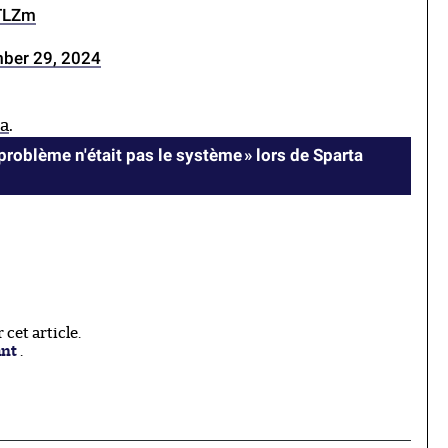
YTLZm
ber 29, 2024
ga
.
problème n'était pas le système » lors de Sparta
cet article.
ant
.