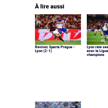
À lire aussi
Revivez Sparta Prague -
Lyon rate ses
Lyon (2-1)
avec la Ligu
champions