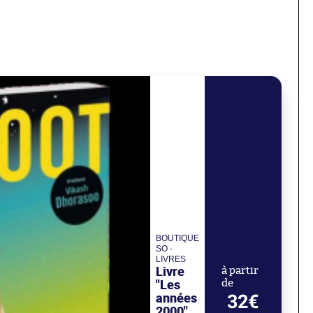
BOUTIQUE
SO -
LIVRES
Livre
à partir
"Les
de
années
32€
2000"