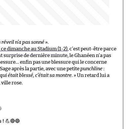
 réveil n’a pas sonné »
.
 ce dimanche au Stadium (1-2)
, c’est peut-être parce
 surprise de dernière minute, le Ghanéen n’a pas
lessure… enfin pas une blessure qui le concerne
age après la partie, avec une petite
punchline
:
ui était blessé, c’était sa montre. »
Un retard lui a
ville rose.

s ! 💪🔴🔵