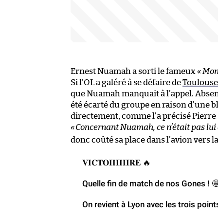
Ernest Nuamah a sorti le fameux
« Mon
Si l’OL a galéré à se défaire de
Toulouse
que Nuamah manquait à l’appel. Absent
été écarté du groupe en raison d’une b
directement, comme l’a précisé Pierre S
«
Concernant Nuamah, ce n’était pas lui q
donc coûté sa place dans l’avion vers la 
𝐕𝐈𝐂𝐓𝐎𝐈𝐈𝐈𝐈𝐈𝐈𝐑𝐄 🔥
Quelle fin de match de nos Gones ! 
On revient à Lyon avec les trois point