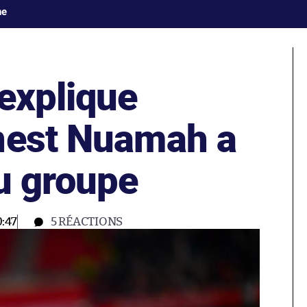
ne
explique
nest Nuamah a
u groupe
:47
5
RÉACTIONS