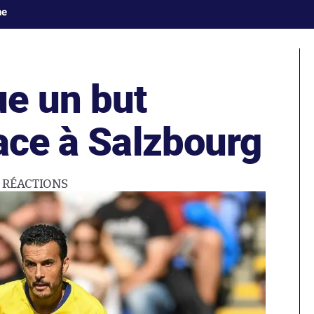
ne
e un but
ace à Salzbourg
9
RÉACTIONS