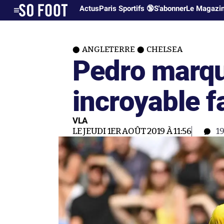
Actus
Paris Sportifs 🔞
S'abonner
Le Magazi
ANGLETERRE
CHELSEA
Pedro marqu
incroyable f
VLA
LE JEUDI 1ER AOÛT 2019 À 11:56
1