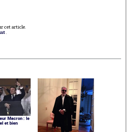
 cet article.
ant
.
ur Macron : le
el et bien