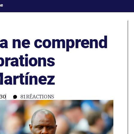
ne
ira ne comprend
brations
Martínez
:30
81
RÉACTIONS