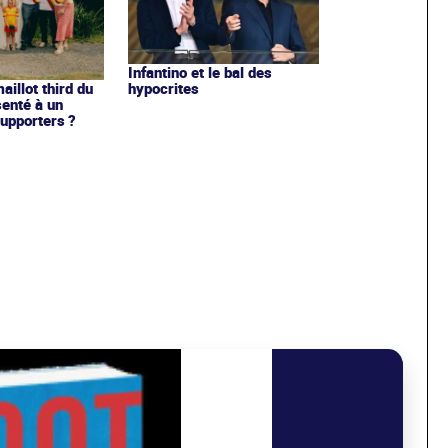
Infantino et le bal des
hypocrites
illot third du
enté à un
upporters ?