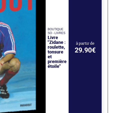
BOUTIQUE
SO - LIVRES
Livre
"Zidane :
à partir de
roulette,
29.90€
tonsure
et
première
étoile"