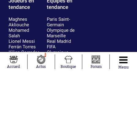
Joueurs en
Équipes en
tendance
tendance
Maghnes
Paris Saint-
Akliouche
Germain
Mohamed
Olympique de
Salah
Marseille
Lionel Messi
Real Madrid
Ferrán Torres
FIFA
Kilian Corredor
Olympique
1
Franco
lyonnais
Mastantuono
AS Monaco
Accueil
Actus
Boutique
Forum
Menu
Orel Mangala
FC Barcelone
Rio Mavuba
Argentine
Rodri
RC Strasbourg
Mika Godts
Trabzonspor