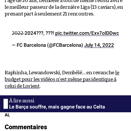
l’âge de 20 ans, Dembélé a tout de même réussi à être
le meilleur passeur de la dernière Liga (13 caviars), en
prenant part à seulement 21 rencontres.
2̵0̵2̵2̵ 2024???, ???!
pic.twitter.com/Exv7olDDwc
— FC Barcelona (@FCBarcelona)
July 14, 2022
Raphinha, Lewandowski, Dembélé… en revanche
le
budget pour les vidéos n’est même pas identique à
celui de Lorient
.
Le Barça souffre, mais gagne face au Celta
AL
Commentaires