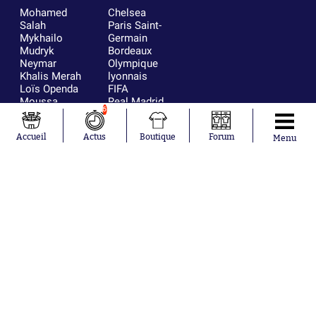
Mohamed
Chelsea
Salah
Paris Saint-
Mykhailo
Germain
Mudryk
Bordeaux
Neymar
Olympique
Khalis Merah
lyonnais
Loïs Openda
FIFA
Moussa
Real Madrid
6
Niakhaté
RC Strasbourg
Nicolás
AC Milan
Accueil
Actus
Boutique
Forum
Tagliafico
France
Menu
Pavel Šulc
RC Lens
Josh Maja
Gauthier Hein