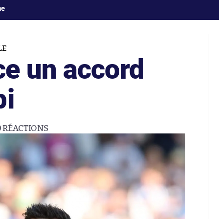
ne
LE
e un accord
bi
0
RÉACTIONS