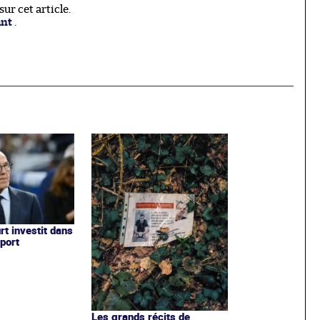
r cet article.
ant
.
t investit dans
port
Les grands récits de