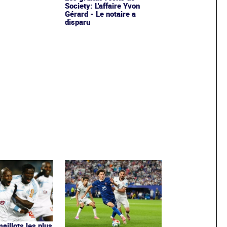
Society: L'affaire Yvon
Gérard - Le notaire a
disparu
maillots les plus