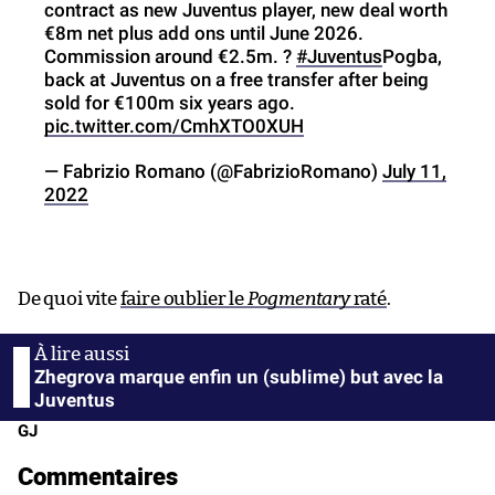
contract as new Juventus player, new deal worth
€8m net plus add ons until June 2026.
Commission around €2.5m. ?
#Juventus
Pogba,
back at Juventus on a free transfer after being
sold for €100m six years ago.
pic.twitter.com/CmhXTO0XUH
— Fabrizio Romano (@FabrizioRomano)
July 11,
2022
De quoi vite
faire oublier le
Pogmentary
raté
.
Zhegrova marque enfin un (sublime) but avec la
Juventus
GJ
Commentaires