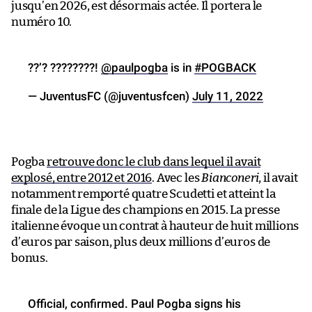
jusqu’en 2026, est désormais actée. Il portera le
numéro 10.
??’? ????????!
@paulpogba
is in
#POGBACK
— JuventusFC (@juventusfcen)
July 11, 2022
Pogba
retrouve donc le club dans lequel il avait
explosé, entre 2012 et 2016
. Avec les
Bianconeri
, il avait
notamment remporté quatre Scudetti et atteint la
finale de la Ligue des champions en 2015. La presse
italienne évoque un contrat à hauteur de huit millions
d’euros par saison, plus deux millions d’euros de
bonus.
Official, confirmed. Paul Pogba signs his