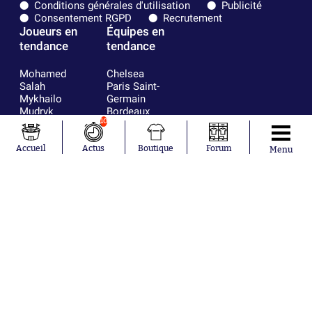
Conditions générales d'utilisation
Publicité
Consentement RGPD
Recrutement
Joueurs en
Équipes en
tendance
tendance
Mohamed
Chelsea
Salah
Paris Saint-
Mykhailo
Germain
Mudryk
Bordeaux
Neymar
Olympique
10
Khalis Merah
lyonnais
Loïs Openda
FIFA
Accueil
Actus
Boutique
Forum
Menu
Moussa
Real Madrid
Niakhaté
RC Strasbourg
Nicolás
AC Milan
Tagliafico
France
Pavel Šulc
RC Lens
Josh Maja
Gauthier Hein