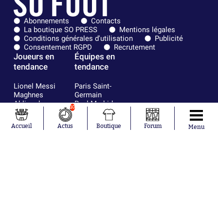
Abonnements
Contacts
La boutique SO PRESS
Mentions légales
Conditions générales d'utilisation
Publicité
Consentement RGPD
Recrutement
Joueurs en
Équipes en
tendance
tendance
Lionel Messi
Paris Saint-
Maghnes
Germain
Akliouche
Real Madrid
10
Mohamed
Olympique de
Salah
Marseille
Accueil
Actus
Boutique
Forum
Menu
Neymar
FIFA
Julián Álvarez
FC Barcelone
Ferrán Torres
Argentine
Kilian Corredor
Olympique
Franco
lyonnais
Mastantuono
AS Monaco
Orel Mangala
RC Strasbourg
Rio Mavuba
Trabzonspor