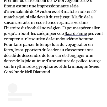
Premier du classement de D2 norvégienne, le SK
Brann est sur une impressionnante série
d’invincibilité de 19 victoires et 3 matchs nuls en 22
matchs qui, si elle devait durer jusqu’à la fin de la
saison, serait un record encore jamais vu dans
l’histoire du football norvégien. Et pour espérer aller
jusqu’au bout, les coéquipiers de
Baard Finne
peuvent
compter sur le soutien de leur douzième homme.
Pour faire passer le temps lors du voyage aller en
ferry, les supporters du leader au classement ont
décidé de descendre de leur car et d’engager une
danse de la joie autour d’une voiture de police, tout ça
sur le rythme des gyrophares et de la musique
Sweet
Caroline
de Neil Diamond.