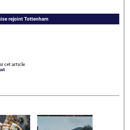
aise rejoint Tottenham
 cet article.
ant
.