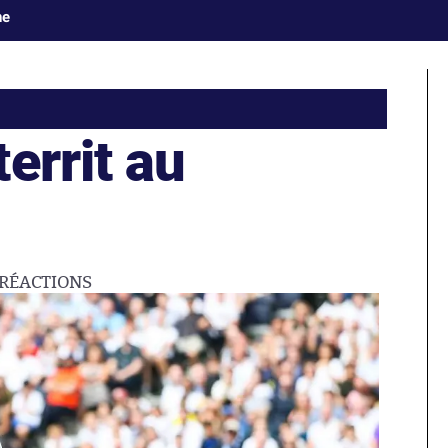
ne
errit au
RÉACTIONS