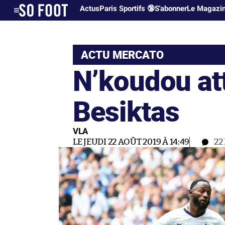
Actus
Paris Sportifs 🔞
S'abonner
Le Magazi
ACTU MERCATO
N’koudou att
Besiktas
VLA
LE JEUDI 22 AOÛT 2019 À 14:49
22