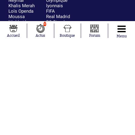
Neymar
Olympique
Khalis Merah
lyonnais
Loïs Openda
FIFA
Moussa
Real Madrid
Niakhaté
RC Strasbourg
10
Nicolás
AC Milan
Tagliafico
France
Accueil
Actus
Boutique
Forum
Menu
Pavel Šulc
RC Lens
Josh Maja
Gauthier Hein