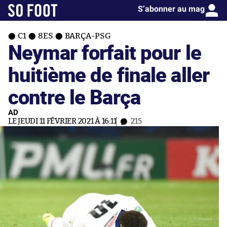
S’abonner au mag
C1
8ES
BARÇA-PSG
Neymar forfait pour le
huitième de finale aller
contre le Barça
AD
LE JEUDI 11 FÉVRIER 2021 À 16:11
215