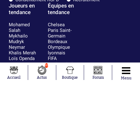
Joueurs en
Équipes en
tendance
tendance
Mohamed
Chelsea
Salah
Paris Saint-
Mykhailo
Germain
Mudryk
Bordeaux
Neymar
Olympique
Khalis Merah
lyonnais
Loïs Openda
FIFA
Moussa
Real Madrid
10
Niakhaté
RC Strasbourg
Nicolás
AC Milan
Accueil
Actus
Boutique
Forum
Menu
Tagliafico
France
Pavel Šulc
RC Lens
Josh Maja
Gauthier Hein