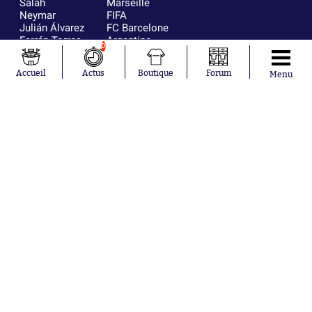
Salah
Marseille
Neymar
FIFA
Julián Álvarez
FC Barcelone
Ferrán Torres
Argentine
0
Kilian Corredor
Olympique
Franco
lyonnais
Accueil
Actus
Boutique
Forum
Menu
Mastantuono
AS Monaco
Orel Mangala
RC Strasbourg
Rio Mavuba
Trabzonspor