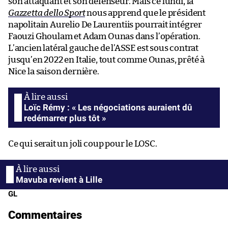
son attaquant et son défenseur. Mais ce lundi, la
Gazzetta dello Sport
nous apprend que le président
napolitain Aurelio De Laurentiis pourrait intégrer
Faouzi Ghoulam et Adam Ounas dans l’opération.
L’ancien latéral gauche de l’ASSE est sous contrat
jusqu’en 2022 en Italie, tout comme Ounas, prêté à
Nice la saison dernière.
Loïc Rémy : « Les négociations auraient dû
redémarrer plus tôt »
Ce qui serait un joli coup pour le LOSC.
Mavuba revient à Lille
GL
Commentaires