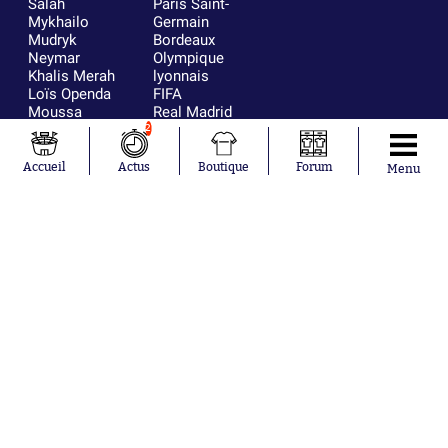
Salah
Paris Saint-
Mykhailo
Germain
Mudryk
Bordeaux
Neymar
Olympique
Khalis Merah
lyonnais
Loïs Openda
FIFA
Moussa
Real Madrid
Niakhaté
RC Strasbourg
2
Nicolás
AC Milan
Tagliafico
France
Accueil
Actus
Boutique
Forum
Menu
Pavel Šulc
RC Lens
Josh Maja
Gauthier Hein