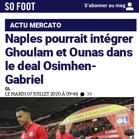
S’abonner au mag
ACTU MERCATO
Naples pourrait intégrer
Ghoulam et Ounas dans
le deal Osimhen-
Gabriel
GL
LE MARDI 07 JUILLET 2020 À 09:46
36