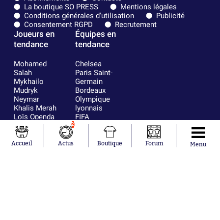
La boutique SO PRESS
Mentions légales
Conditions générales d'utilisation
Publicité
Consentement RGPD
Recrutement
Joueurs en
Équipes en
tendance
tendance
Mohamed
Chelsea
Salah
Paris Saint-
Mykhailo
Germain
Mudryk
Bordeaux
Neymar
Olympique
Khalis Merah
lyonnais
Loïs Openda
FIFA
Moussa
Real Madrid
2
Niakhaté
RC Strasbourg
Nicolás
AC Milan
Accueil
Actus
Boutique
Forum
Menu
Tagliafico
France
Pavel Šulc
RC Lens
Josh Maja
Gauthier Hein