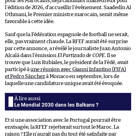
pour les Marocains, déjà candidats malheureux pour
l’édition de 2026, d’accueillir l’évènement. Saadedín Al
Othmani, le Premier ministre marocain, serait même
favorable à cette idée.
Sauf que la Fédération espagnole de football ne serait,
elle, pas vraiment chaude. La RFEF aurait été surprise
par cette annonce, a révélé le journaliste Juan Antonio
Alcalá dans l’émission
El Partizado de COPE
. Il se
trouve que Luis Rubiales, le président de la Fédé, avait
participé à
une réunion avec Gianni Infantino (FIFA)
et Pedro Sánchez
à Monaco en septembre, lors de
laquelle une candidature unique avait été évoquée.
Le Mondial 2030 dans les Balkans ?
Et si une association avec le Portugal pourrait être
envisagée, la RFEF rejetterait surtout le Maroc. La
raison ? Elle n’aurait pas du tout été satisfaite par