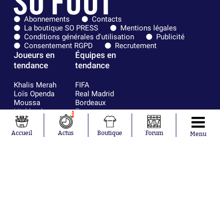
Abonnements
Contacts
La boutique SO PRESS
Mentions légales
Conditions générales d'utilisation
Publicité
Consentement RGPD
Recrutement
Joueurs en
Équipes en
tendance
tendance
Khalis Merah
FIFA
Loïs Openda
Real Madrid
Moussa
Bordeaux
Niakhaté
France
1
Nicolás
Chelsea
Tagliafico
Paris Saint-
Accueil
Actus
Boutique
Forum
Menu
Pavel Šulc
Germain
Gauthier Hein
Olympique
Lionel Messi
lyonnais
Gonzalo
AC Milan
García Torres
RC Strasbourg
Gio Reyna
RC Lens
Leandro
Paredes