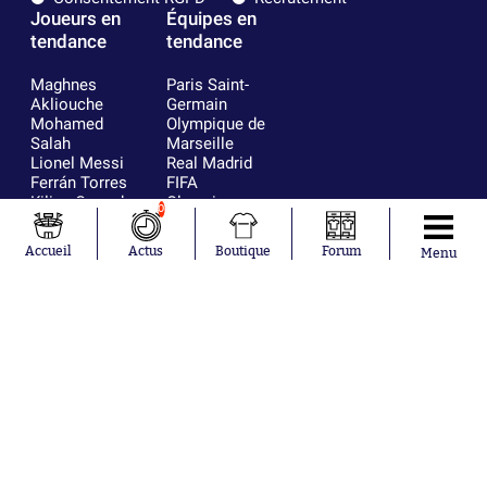
Joueurs en
Équipes en
tendance
tendance
Maghnes
Paris Saint-
Akliouche
Germain
Mohamed
Olympique de
Salah
Marseille
Lionel Messi
Real Madrid
Ferrán Torres
FIFA
Kilian Corredor
Olympique
0
Franco
lyonnais
Mastantuono
AS Monaco
Accueil
Actus
Boutique
Forum
Menu
Orel Mangala
FC Barcelone
Rio Mavuba
Argentine
Rodri
RC Strasbourg
Mika Godts
Trabzonspor