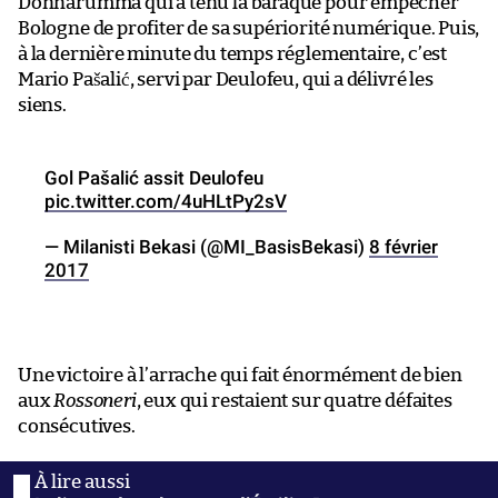
Donnarumma qui a tenu la baraque pour empêcher
Bologne de profiter de sa supériorité numérique. Puis,
à la dernière minute du temps réglementaire, c’est
Mario Pašalić, servi par Deulofeu, qui a délivré les
siens.
Gol Pašalić assit Deulofeu
pic.twitter.com/4uHLtPy2sV
— Milanisti Bekasi (@MI_BasisBekasi)
8 février
2017
Une victoire à l’arrache qui fait énormément de bien
aux
Rossoneri
, eux qui restaient sur quatre défaites
consécutives.