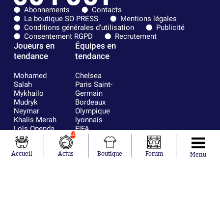
Abonnements
Contacts
La boutique SO PRESS
Mentions légales
Conditions générales d'utilisation
Publicité
Consentement RGPD
Recrutement
Joueurs en
Équipes en
tendance
tendance
Mohamed
Chelsea
Salah
Paris Saint-
Mykhailo
Germain
Mudryk
Bordeaux
Neymar
Olympique
Khalis Merah
lyonnais
Loïs Openda
FIFA
10
Moussa
Real Madrid
Niakhaté
RC Strasbourg
Nicolás
AC Milan
Accueil
Actus
Boutique
Forum
Menu
Tagliafico
France
Pavel Šulc
RC Lens
Josh Maja
Gauthier Hein