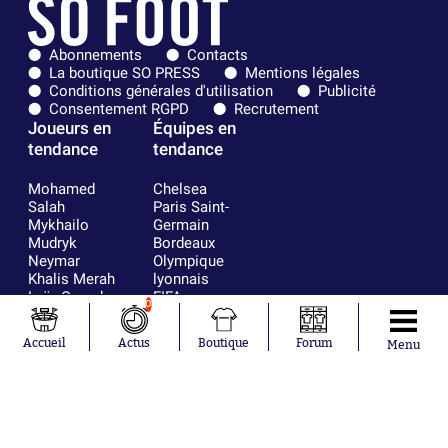
Abonnements
Contacts
La boutique SO PRESS
Mentions légales
Conditions générales d'utilisation
Publicité
Consentement RGPD
Recrutement
Joueurs en
Équipes en
tendance
tendance
Mohamed
Chelsea
Salah
Paris Saint-
Mykhailo
Germain
Mudryk
Bordeaux
Neymar
Olympique
Khalis Merah
lyonnais
Loïs Openda
FIFA
0
Moussa
Real Madrid
Niakhaté
RC Strasbourg
Accueil
Actus
Boutique
Forum
Menu
Nicolás
AC Milan
Tagliafico
France
Pavel Šulc
RC Lens
Josh Maja
Gauthier Hein