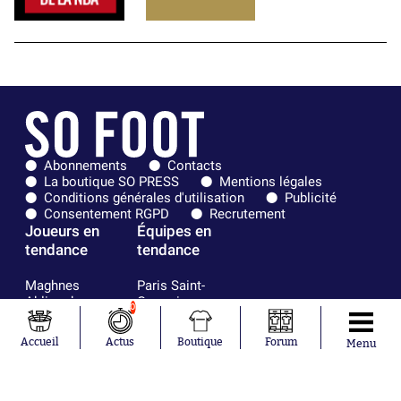
Abonnements
Contacts
La boutique SO PRESS
Mentions légales
Conditions générales d'utilisation
Publicité
Consentement RGPD
Recrutement
Joueurs en
Équipes en
tendance
tendance
Maghnes
Paris Saint-
Akliouche
Germain
0
Mohamed
Olympique de
Salah
Marseille
Accueil
Actus
Boutique
Forum
Menu
Lionel Messi
Real Madrid
Ferrán Torres
FIFA
Kilian Corredor
Olympique
Franco
lyonnais