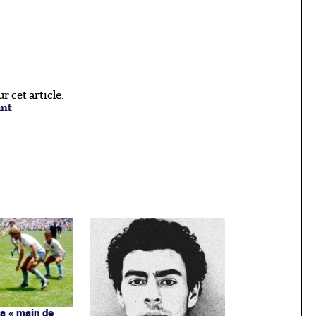
 cet article.
ant
.
la « main de