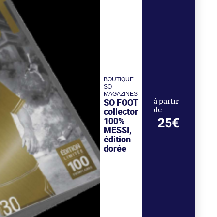
BOUTIQUE
SO -
MAGAZINES
SO FOOT
à partir
collector
de
100%
25€
MESSI,
édition
dorée