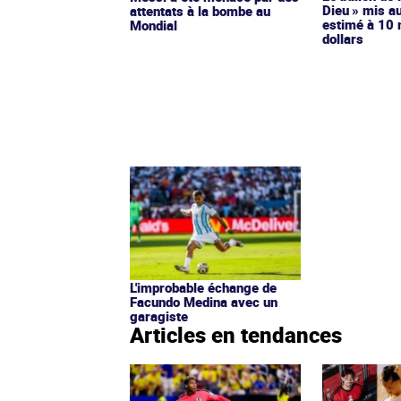
Dieu » mis a
attentats à la bombe au
estimé à 10 
Mondial
dollars
L'improbable échange de
Facundo Medina avec un
garagiste
Articles en tendances