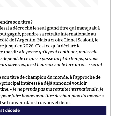
endre son titre ?
essi a décroché le seul grand titre qui manquait à
 tout gagné, prendre sa retraite internationale au
é de l’Argentin. Mais à croire Lionel Scaloni, le
e jusqu’en 2026. C’est ce qu’a déclaré le
 ce mardi
:
«
Je pense qu’il peut continuer, mais cela
 dépend de ce qui se passe au fil du temps, si vous
rs ouvertes, il est heureux sur le terrain et ce serait
e son titre de champion du monde, à l’approche de
le principal intéressé a déjà annoncé vouloir
ntine.
«
Je ne prends pas ma retraite internationale. Je
e pour faire honneur au titre de champion du monde.
»
l se trouvera dans trois ans et demi.
est décédé