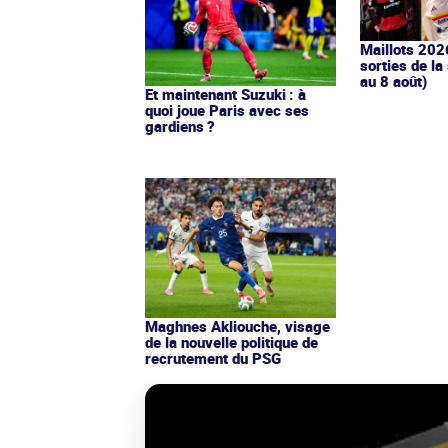
Maillots 202
sorties de la
au 8 août)
Et maintenant Suzuki : à
quoi joue Paris avec ses
gardiens ?
Maghnes Akliouche, visage
de la nouvelle politique de
recrutement du PSG