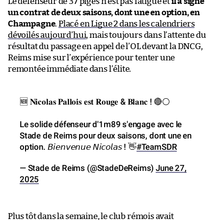
Le défenseur de 37 piges n’est pas fatigué et
il a signé
un contrat de deux saisons, dont une en option, en
Champagne
.
Placé en Ligue 2 dans les calendriers
dévoilés aujourd’hui
, mais toujours dans l’attente du
résultat du passage en appel de l’OL devant la DNCG,
Reims mise sur l’expérience pour tenter une
remontée immédiate dans l’élite.
🆕 𝐍𝐢𝐜𝐨𝐥𝐚𝐬 𝐏𝐚𝐥𝐥𝐨𝐢𝐬 𝐞𝐬𝐭 𝐑𝐨𝐮𝐠𝐞 & 𝐁𝐥𝐚𝐧𝐜 ! 🔴⚪️
Le solide défenseur d'1m89 s'engage avec le
Stade de Reims pour deux saisons, dont une en
option. 𝘉𝘪𝘦𝘯𝘷𝘦𝘯𝘶𝘦 𝘕𝘪𝘤𝘰𝘭𝘢𝘴 ! 👋
#TeamSDR
— Stade de Reims (@StadeDeReims)
June 27,
2025
Plus tôt dans la semaine, le club rémois avait