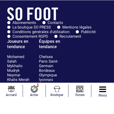
Abonnements
Contacts
La boutique SO PRESS
Mentions légales
Conditions générales d'utilisation
Publicité
Consentement RGPD
Recrutement
Joueurs en
Équipes en
tendance
tendance
Mohamed
Chelsea
Salah
Paris Saint-
Mykhailo
Germain
Mudryk
Bordeaux
Neymar
Olympique
Khalis Merah
lyonnais
Loïs Openda
FIFA
0
Moussa
Real Madrid
Niakhaté
RC Strasbourg
Accueil
Actus
Boutique
Forum
Menu
Nicolás
AC Milan
Tagliafico
France
Pavel Šulc
RC Lens
Josh Maja