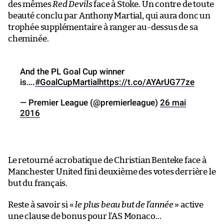
des mêmes
Red Devils
face à Stoke. Un contre de toute
beauté conclu par Anthony Martial, qui aura donc un
trophée supplémentaire à ranger au-dessus de sa
cheminée.
And the PL Goal Cup winner
is….
#GoalCupMartial
https://t.co/AYArUG77ze
— Premier League (@premierleague)
26 mai
2016
Le retourné acrobatique de Christian Benteke face à
Manchester United fini deuxième des votes derrière le
but du français.
Reste à savoir si «
le plus beau but de l’année
» active
une clause de bonus pour l’AS Monaco…