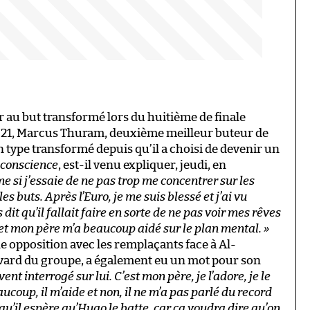
 au but transformé lors du huitième de finale
 2021, Marcus Thuram, deuxième meilleur buteur de
un type transformé depuis qu’il a choisi de devenir un
e conscience
, est-il venu expliquer, jeudi, en
 si j’essaie de ne pas trop me concentrer sur les
es buts. Après l’Euro, je me suis blessé et j’ai vu
dit qu’il fallait faire en sorte de ne pas voir mes rêves
é, et mon père m’a beaucoup aidé sur le plan mental. »
 opposition avec les remplaçants face à Al-
avard du groupe, a également eu un mot pour son
nt interrogé sur lui. C’est mon père, je l’adore, je le
ucoup, il m’aide et non, il ne m’a pas parlé du record
 qu’il espère qu’Hugo le batte, car ça voudra dire qu’on