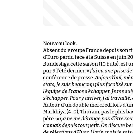
Nouveau look.
Absent du groupe France depuis son tir
d’Euro perdu face à la Suisse en juin
Bundesliga cette saison (10 buts), est 
pur 9 l’été dernier.
« J’ai eu une prise d
conférence de presse.
Aujourd’hui, même
stats, je suis beaucoup plus focalisé sur l
l’équipe de France s’échapper. Je me suis 
s’échapper. Pour y arriver, j’ai travaill
Auteur d’un doublé mercredi lors d’une
Markhiya (4-0), Thuram, pas le plus b
père :
« Ça ne me dérange pas d’être souve
connais depuis tout petit. On discute bea
de sélections d’Hugo Lloris, mais je sais