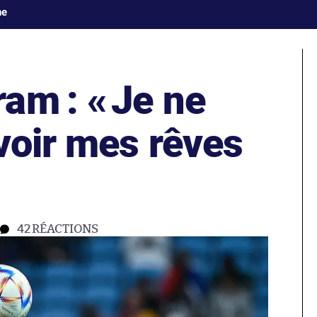
ne
am : «
Je ne
voir mes rêves
42
RÉACTIONS