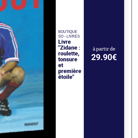
BOUTIQUE
SO - LIVRES
Livre
"Zidane :
à partir de
roulette,
29.90€
tonsure
et
première
étoile"