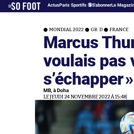
Actus
Paris Sportifs 🔞
S'abonner
Le Magazi
MONDIAL 2022
GR. D
FRANCE
Marcus Thur
voulais pas 
s’échapper
»
MB, à Doha
LE JEUDI 24 NOVEMBRE 2022 À 15:48