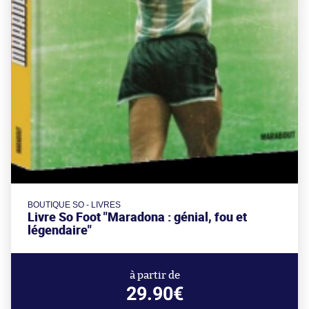
BOUTIQUE SO - LIVRES
Livre So Foot "Maradona : génial, fou et
légendaire"
à partir de
29.90€