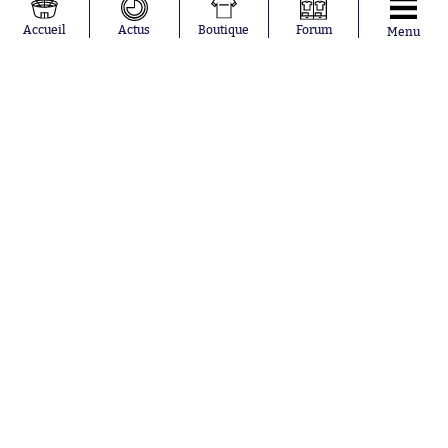
Loïs Openda
FIFA
Moussa
Real Madrid
Accueil
Actus
Boutique
Forum
Menu
Niakhaté
RC Strasbourg
Nicolás
AC Milan
Tagliafico
France
Pavel Šulc
RC Lens
Josh Maja
Gauthier Hein