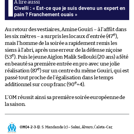
Civelli : « Est-ce que je suis devenu un expert en
pain ? Franchement ouais »
Au retour des vestiaires, Amine Gouiri – à l’affût dans
e
les six mètres – a surpris les locaux d’entrée (47
),
mais l’homme de la soirée a rapidement remis les
siens à l’abri, après une erreur de la défense niçoise
e
(53
). Puis le jeune Aiglon Malik Sellouki (20 ans) a fêté
en beauté sa première entrée en pro avec une jolie
e
réalisation (87
) sur un centre du même Gouiri, qui est
passé tout proche de l’égalisation dans le temps
e
additionnel sur coup franc (90
+4).
L’OM réussit ainsi sa première soirée européenne de
la saison.
OM (4-2-3-1) :
S. Mandanda (c) – Sakai, Álvaro, Ćaleta-Car,