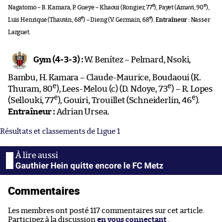
e
e
Nagatomo – B. Kamara, P. Gueye – Khaoui (Rongier, 77
), Payet (Amavi, 90
),
e
e
Luis Henrique (Thauvin, 68
) – Dieng (V. Germain, 68
).
Entraîneur :
Nasser
Larguet.
Gym (4-3-3) :
W. Benítez – Pelmard, Nsoki,
Bambu, H. Kamara – Claude-Maurice, Boudaoui (K.
e
e
Thuram, 80
), Lees-Melou (c) (D. Ndoye, 73
) – R. Lopes
e
e
(Sellouki, 77
), Gouiri, Trouillet (Schneiderlin, 46
).
Entraîneur :
Adrian Ursea.
Résultats et classements de Ligue 1
Gauthier Hein quitte encore le FC Metz
Commentaires
Les membres ont posté 117 commentaires sur cet article.
Participez à la discussion
en vous connectant
.