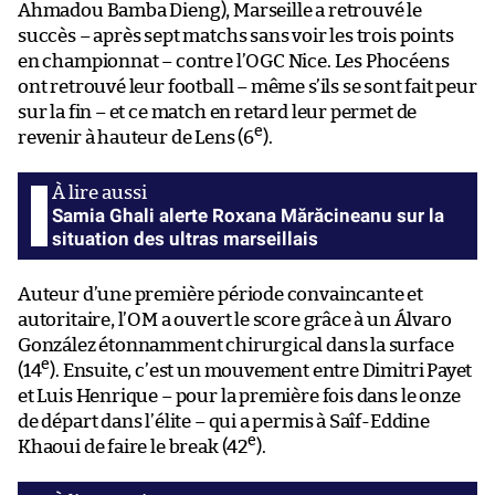
Ahmadou Bamba Dieng), Marseille a retrouvé le
succès – après sept matchs sans voir les trois points
en championnat – contre l’OGC Nice. Les Phocéens
ont retrouvé leur football – même s’ils se sont fait peur
sur la fin – et ce match en retard leur permet de
e
revenir à hauteur de Lens (6
).
Samia Ghali alerte Roxana Mărăcineanu sur la
situation des ultras marseillais
Auteur d’une première période convaincante et
autoritaire, l’OM a ouvert le score grâce à un Álvaro
González étonnamment chirurgical dans la surface
e
(14
). Ensuite, c’est un mouvement entre Dimitri Payet
et Luis Henrique – pour la première fois dans le onze
de départ dans l’élite – qui a permis à Saîf-Eddine
e
Khaoui de faire le break (42
).