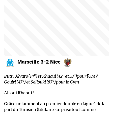
Marseille 3-2 Nice
e
e
e
Buts : Álvaro (14
) et Khaoui (42
et 53
) pour l’OM //
e
e
Gouiri (47
) et Sellouki (87
) pour le Gym
Ah oui Khaoui !
Grâce notamment au premier doublé en Ligue 1 de la
part du Tunisien (titulaire surprise tout comme