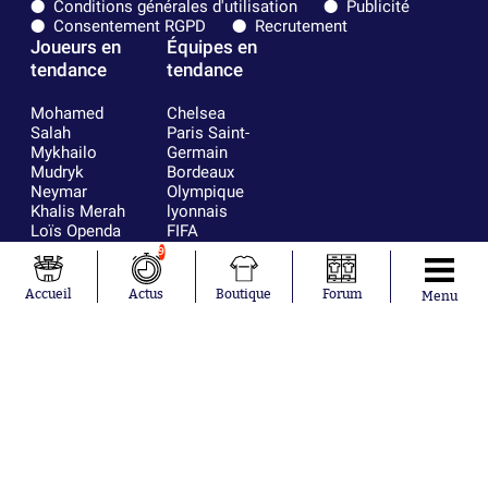
Conditions générales d'utilisation
Publicité
Consentement RGPD
Recrutement
Joueurs en
Équipes en
tendance
tendance
Mohamed
Chelsea
Salah
Paris Saint-
Mykhailo
Germain
Mudryk
Bordeaux
Neymar
Olympique
Khalis Merah
lyonnais
Loïs Openda
FIFA
Moussa
Real Madrid
9
Niakhaté
RC Strasbourg
Nicolás
AC Milan
Accueil
Actus
Boutique
Forum
Menu
Tagliafico
France
Pavel Šulc
RC Lens
Josh Maja
Gauthier Hein