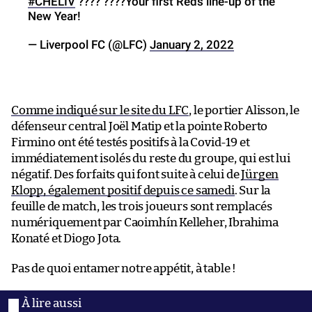
#CHELIV
???? ????Your first Reds line-up of the
New Year!
— Liverpool FC (@LFC)
January 2, 2022
Comme indiqué sur le site du LFC
, le portier Alisson, le
défenseur central Joël Matip et la pointe Roberto
Firmino ont été testés positifs à la Covid-19 et
immédiatement isolés du reste du groupe, qui est lui
négatif. Des forfaits qui font suite à celui de
Jürgen
Klopp, également positif depuis ce samedi
. Sur la
feuille de match, les trois joueurs sont remplacés
numériquement par Caoimhín Kelleher, Ibrahima
Konaté et Diogo Jota.
Pas de quoi entamer notre appétit, à table !