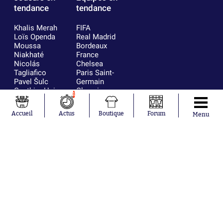
tendance
tendance
Khalis Merah
FIFA
Loïs Openda
Real Madrid
Moussa
Bordeaux
Niakhaté
France
Nicolás
Chelsea
Tagliafico
Paris Saint-
Pavel Šulc
Germain
Gauthier Hein
Olympique
1
Lionel Messi
lyonnais
Gonzalo
AC Milan
Accueil
Actus
Boutique
Forum
Menu
García Torres
RC Strasbourg
Gio Reyna
RC Lens
Leandro
Paredes