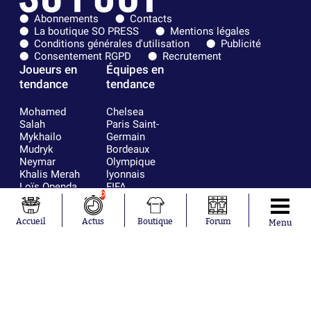
Abonnements
Contacts
La boutique SO PRESS
Mentions légales
Conditions générales d'utilisation
Publicité
Consentement RGPD
Recrutement
Joueurs en
Équipes en
tendance
tendance
Mohamed
Chelsea
Salah
Paris Saint-
Mykhailo
Germain
Mudryk
Bordeaux
Neymar
Olympique
Khalis Merah
lyonnais
Loïs Openda
FIFA
0
Moussa
Real Madrid
Niakhaté
RC Strasbourg
Accueil
Actus
Boutique
Forum
Nicolás
AC Milan
Menu
Tagliafico
France
Pavel Šulc
RC Lens
Josh Maja
Gauthier Hein