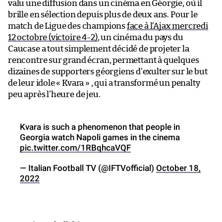
valu une diffusion dans un cinéma en Géorgie, où il
brille en sélection depuis plus de deux ans. Pour le
match de Ligue des champions
face à l’Ajax mercredi
12 octobre (victoire 4-2)
, un cinéma du pays du
Caucase a tout simplement décidé de projeter la
rencontre sur grand écran, permettant à quelques
dizaines de supporters géorgiens d’exulter sur le but
de leur idole « Kvara » , qui a transformé un penalty
peu après l’heure de jeu.
Kvara is such a phenomenon that people in
Georgia watch Napoli games in the cinema
pic.twitter.com/1RBqhcaVQF
— Italian Football TV (@IFTVofficial)
October 18,
2022