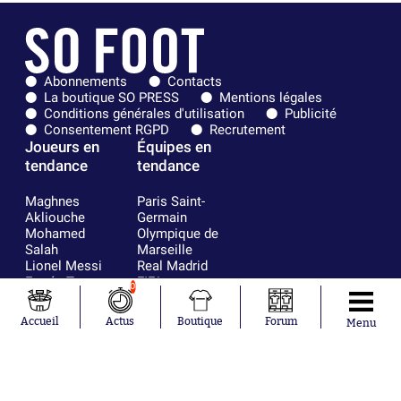
Abonnements
Contacts
La boutique SO PRESS
Mentions légales
Conditions générales d'utilisation
Publicité
Consentement RGPD
Recrutement
Joueurs en
Équipes en
tendance
tendance
Maghnes
Paris Saint-
Akliouche
Germain
Mohamed
Olympique de
Salah
Marseille
Lionel Messi
Real Madrid
Ferrán Torres
FIFA
0
Kilian Corredor
Olympique
Franco
lyonnais
Accueil
Actus
Boutique
Forum
Menu
Mastantuono
AS Monaco
Orel Mangala
FC Barcelone
Rio Mavuba
Argentine
Rodri
RC Strasbourg
Mika Godts
Trabzonspor