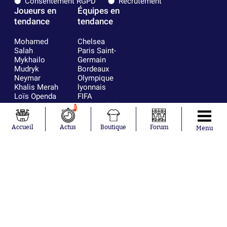
Consentement RGPD
Recrutement
Joueurs en
Équipes en
tendance
tendance
Mohamed
Chelsea
Salah
Paris Saint-
Mykhailo
Germain
Mudryk
Bordeaux
Neymar
Olympique
Khalis Merah
lyonnais
Loïs Openda
FIFA
Moussa
Real Madrid
8
Niakhaté
RC Strasbourg
Nicolás
AC Milan
Accueil
Actus
Boutique
Forum
Menu
Tagliafico
France
Pavel Šulc
RC Lens
Josh Maja
Gauthier Hein