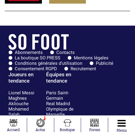
Abonnements
Contacts
La boutique SO PRESS
Mentions légales
Conditions générales d'utilisation
Publicité
Consentement RGPD
Recrutement
Joueurs en
Équipes en
tendance
tendance
Lionel Messi
Paris Saint-
Maghnes
Germain
Akliouche
Real Madrid
Mohamed
Olympique de
Salah
Marseille
7
Neymar
FIFA
Julián Álvarez
FC Barcelone
Ferrán Torres
Argentine
Accueil
Actus
Boutique
Forum
Menu