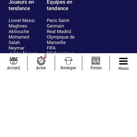
Joueurs en
Équipes en
tendance
tendance
Lionel Messi
Paris Saint-
Maghnes
Germain
Akliouche
Real Madrid
Mohamed
Olympique de
Salah
Marseille
Neymar
FIFA
Julián Álvarez
FC Barcelone
8
Ferrán Torres
Argentine
Kilian Corredor
Olympique
Accueil
Actus
Boutique
Forum
Menu
Franco
lyonnais
Mastantuono
AS Monaco
Orel Mangala
RC Strasbourg
Rio Mavuba
Trabzonspor